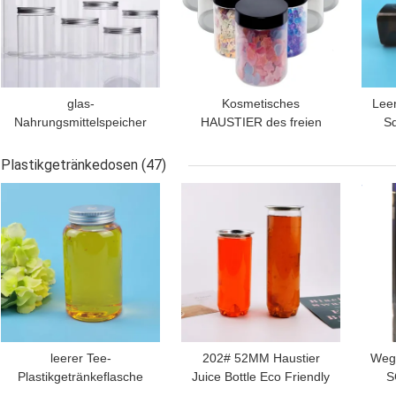
glas-
Kosmetisches
Leer
Nahrungsmittelspeicher
HAUSTIER des freien
S
HAUSTIER 1oz 2oz 4oz
Raumes des
off
8oz versah klares
Körperpeelings-Behälter-
2
Plastikgetränkedosen
(47)
Plastikgerade mit
30g 50g 100g 150g
BESTPREIS
BESTPREIS
BES
Aluminiumkappen mit
Plastikcremetiegel
Seiten
leerer Tee-
202# 52MM Haustier
Wegw
Plastikgetränkeflasche
Juice Bottle Eco Friendly
S
der Milch-650ml mit
der Hals-Haustier-
Ge