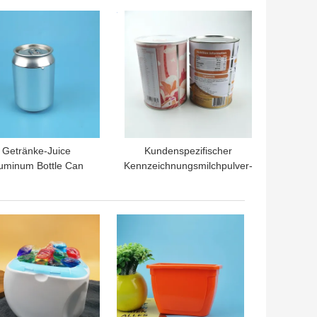
TPREIS
BESTPREIS
Getränke-Juice
Kundenspezifischer
uminum Bottle Can
Kennzeichnungsmilchpulver-
inder-Form des Zug-
Hanf Tin Food Packaging
250ml
Can With Plastikdeckel
TPREIS
BESTPREIS