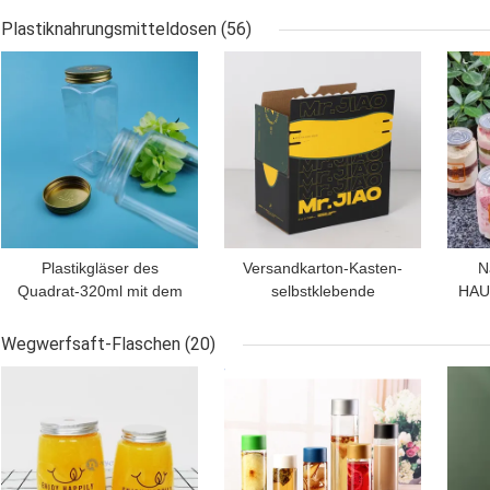
Aluminiumschrauben-
Kaffeetasse-250ml
Plastiknahrungsmitteldosen
(56)
Deckel
BESTPREIS
BESTPREIS
BES
Plastikgläser des
Versandkarton-Kasten-
N
Quadrat-320ml mit dem
selbstklebende
HAU
Deckel-Süßigkeits-
Reißverschluss-Riss-
Pl
Plätzchen-Nuss-
Wellpappe-
Wegwerfsaft-Flaschen
(20)
Verpacken
Verpackenkasten
BESTPREIS
BESTPREIS
BES