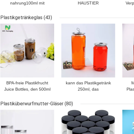
nahrung100ml mit
HAUSTIER
Verp
Deckel-Forest Clear Ice
Plastikspeicher-Glas
kla
Cream Yogart-Behälter
30ml für Honey Cookie
S
Plastikgetränkeglas
(43)
Candy Spice
BESTPREIS
BESTPREIS
BES
BPA-freie Plastikfrucht
kann das Plastikgetränk
M
Juice Bottles, den 500ml
250ml, das
Pla
hochziehen, macht klare
kundenspezifischen Saft
fü
Farbe ein
HAUSTIER Soda-Bier-
Getr
Plastiküberwurfmutter-Gläser
(80)
Knall verpackt, abfüllen
BESTPREIS
BESTPREIS
BES