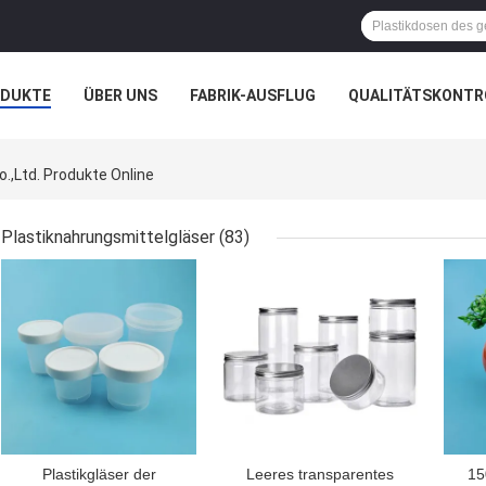
ODUKTE
ÜBER UNS
FABRIK-AUSFLUG
QUALITÄTSKONTR
N
FÄLLE
,Ltd. Produkte Online
Plastiknahrungsmittelgläser
(83)
BESTPREIS
BESTPREIS
BES
Plastikgläser der
Leeres transparentes
15