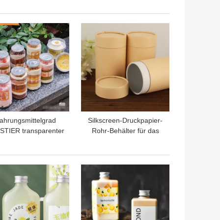
kaltes alkoholfreien
Getränke
TPREIS
BESTPREIS
ahrungsmittelgrad
Silkscreen-Druckpapier-
STIER transparenter
Rohr-Behälter für das
astik Mini Cake Jar
Kaffee-Tee-Kraftpapier-
With Lid der Eis-
Zylinder-Verpacken
Cremetiegel-8Oz
TPREIS
BESTPREIS