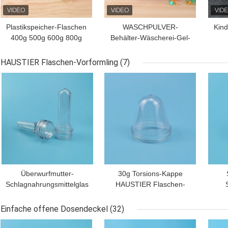
Plastikspeicher-Flaschen
WASCHPULVER-
Kind
400g 500g 600g 800g
Behälter-Wäscherei-Gel-
für flüssige
Hülsen SGS 400g 500g
Vo
Reinigungsmittel-
600g Plastik,
de
HAUSTIER Flaschen-Vorformling
(7)
Wäscherei-Hülsen-
diereinigende Kapseln
P
BESTPREIS
BESTPREIS
BES
Kasten
verpacken
Überwurfmutter-
30g Torsions-Kappe
Schlagnahrungsmittelglas
HAUSTIER Flaschen-
28mm HAUSTIER
Vorformling des freien
Pl
Flaschen-Vorformling
Raumes Aluminium-
Einfache offene Dosendeckel
(32)
65mm
BESTPREIS
BESTPREIS
BES