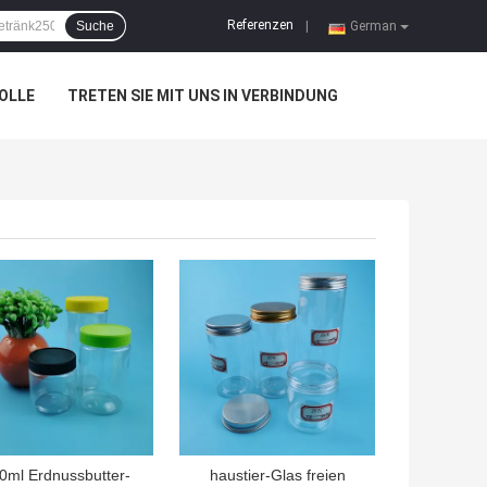
Referenzen
Suche
|
German
OLLE
TRETEN SIE MIT UNS IN VERBINDUNG
TPREIS
BESTPREIS
0ml Erdnussbutter-
haustier-Glas freien