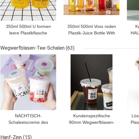
350ml 500ml U formen
350ml 500ml Voss reden
K
leere Plastikflasche
Plastik-Juice Bottle With
HAU
transparente Boba-Tee
Colored Screw-Deckel
14
HAUSTIER
an
lee
Wegwerfblasen-Tee-Schalen
(63)
Getränkeflaschen
BESTPREIS
BESTPREIS
BES
NACHTISCH-
Kundenspezifische
Lös
Schaleeiscreme des
90mm Wegwerfblasen-
Plas
Wegwerf-freien Raumes
Tee-Schalen Smoothies-
W
8oz Plastikboba-Behälter
kalter Kaffee, der
Hanf-Zinn
(15)