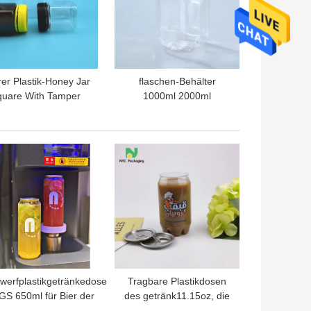
er Plastik-Honey Jar
flaschen-Behälter
quare With Tamper
1000ml 2000ml
ensichtlicher Deckel
Plastiknahrungsmittel,
00ml 320ml 400ml
dieglas HAUSTIER 2kgs
großer Öffnung mit
TPREIS
BESTPREIS
Deckel verpacken
erfplastikgetränkedose
Tragbare Plastikdosen
GS 650ml für Bier der
des getränk11.15oz, die
tränkewasser-Kaffee-
Logo Printing verpacken