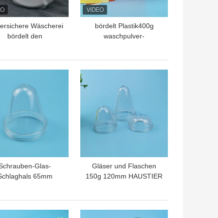
ersichere Wäscherei
bördelt Plastik400g
bördelt den
waschpulver-
rratsbehälter 800g,
Vorratsbehälter-
r reinigende Topf-
Wäscherei-Kondensat
lastikglas verpackt
Verpackenkasten
TPREIS
BESTPREIS
Schrauben-Glas-
Gläser und Flaschen
Schlaghals 65mm
150g 120mm HAUSTIER
astik-HAUSTIER 35g
Flaschen-Vorformling
Vorformling
TPREIS
BESTPREIS