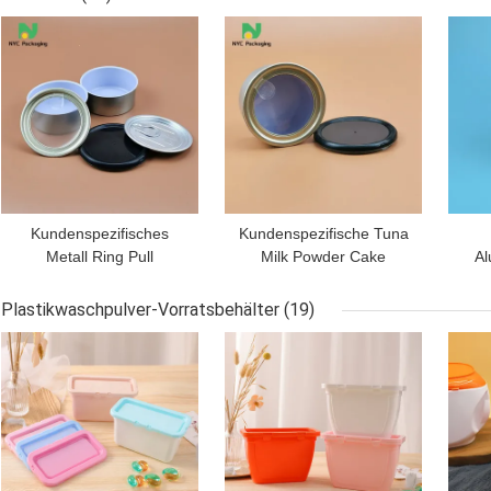
Logo Custom
Plastikhaustier-Schalen
BESTPREIS
BESTPREIS
BES
trinkt
Kundenspezifisches
Kundenspezifische Tuna
Metall Ring Pull
Milk Powder Cake
Al
Cannabis Tin Packaging
Aluminium Tin Can With
Cyl
leere Tuna Fish Tin Can
Lid
Plastikwaschpulver-Vorratsbehälter
(19)
BESTPREIS
BESTPREIS
BES