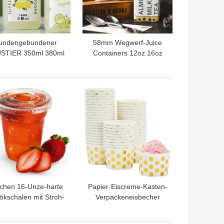
undengebundener
58mm Wegwerf-Juice
STIER 350ml 380ml
Containers 12oz 16oz
oz runde Flaschen-
flaches Quadrat-kalte
rer Getränkebehälter
Trinkflasche mit
mit Deckel
Aluminiumspitze
TPREIS
BESTPREIS
chen 16-Unze-harte
Papier-Eiscreme-Kasten-
tikschalen mit Stroh-
Verpackeneisbecher
egwerfkaffeetasse
200ml 350ml 500ml