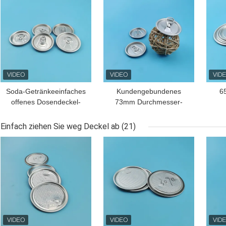
Soda-Getränkeeinfaches
Kundengebundenes
6
offenes Dosendeckel-
73mm Durchmesser-
Aluminiumkappen-
Aluminiumgetränk kann
Alu
Enden-volle Öffnung
mit Deckel-einfachem
Einfach ziehen Sie weg Deckel ab
(21)
offen
offenem Ende
BESTPREIS
BESTPREIS
BES