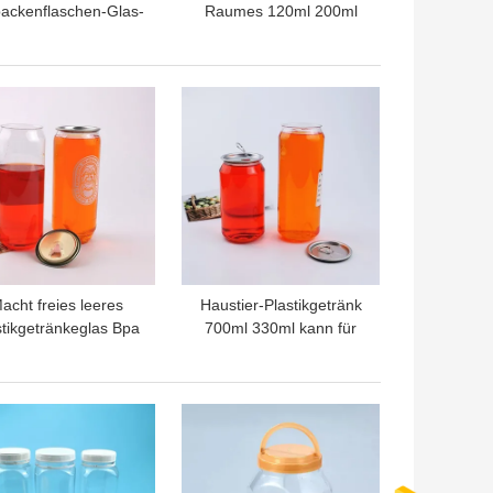
ackenflaschen-Glas-
Raumes 120ml 200ml
re runde Behälter mit
250ml 500ml Plastikmit
chrauben-Deckeln
Aluminiumdeckel-
Nahrungsmittelgrad
TPREIS
BESTPREIS
acht freies leeres
Haustier-Plastikgetränk
stikgetränkeglas Bpa
700ml 330ml kann für
r Soda-alkoholfreies
Blasen-Tee Logo
änk 350ml 500ml ein
Customized
TPREIS
BESTPREIS