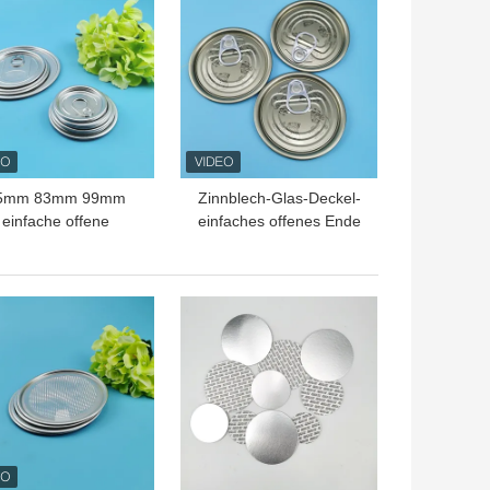
5mm 83mm 99mm
Zinnblech-Glas-Deckel-
einfache offene
einfaches offenes Ende
miniumDosendeckel
FDAs 52mm 56mm
Ring Pull
65mm
TPREIS
BESTPREIS