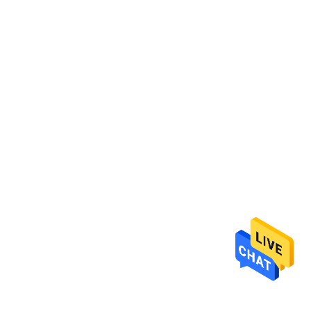
TRETEN
SIE
MIT
UNS
IN
VERBINDUNG
NACHRICHTEN
FÄLLE
SITEMAP