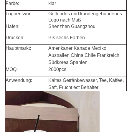
Farbe:
klar
Logoentwurf:
Geltendes und kundengebundenes
Logo nach Maß
Hafen:
Shenzhen Guangzhou
Drucken:
Bis sechs Farben
Hauptmarkt:
Amerikaner Kanada Mexiko
Australien China Chile Frankreich
Südkorea Spanien
MOQ:
2000pcs
Anwendung:
Kaltes Getränkewasser, Tee, Kaffee,
Saft, Frucht ect Behälter