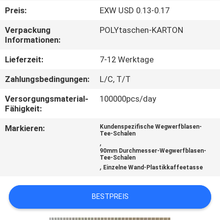
Preis:
EXW USD 0.13-0.17
TRETEN
Verpackung
POLYtaschen-KARTON
SIE
Informationen:
MIT
Lieferzeit:
7-12 Werktage
UNS
Zahlungsbedingungen:
L/C, T/T
IN
Versorgungsmaterial-
100000pcs/day
VERBINDUNG
Fähigkeit:
Markieren:
Kundenspezifische Wegwerfblasen-
NACHRICHTEN
Tee-Schalen
,
90mm Durchmesser-Wegwerfblasen-
Tee-Schalen
FÄLLE
,
Einzelne Wand-Plastikkaffeetasse
SITEMAP
BESTPREIS