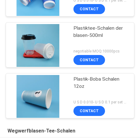
U S D 0.010- U S D 0.1 per set MOQ:Satz 5000
CONTACT
Plastiktee-Schalen der
blasen-500ml
negotiable MOQ:10000pcs
CONTACT
Plastik-Boba Schalen
12oz
U S D 0.010- U S D 0.1 per set MOQ:Satz 5000
CONTACT
Wegwerfblasen-Tee-Schalen