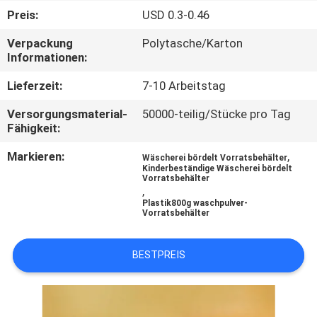
Preis:
USD 0.3-0.46
TRETEN
Verpackung
Polytasche/Karton
SIE
Informationen:
MIT
Lieferzeit:
7-10 Arbeitstag
UNS
Versorgungsmaterial-
50000-teilig/Stücke pro Tag
IN
Fähigkeit:
VERBINDUNG
Markieren:
,
Wäscherei bördelt Vorratsbehälter
Kinderbeständige Wäscherei bördelt
Vorratsbehälter
,
NACHRICHTEN
Plastik800g waschpulver-
Vorratsbehälter
FÄLLE
BESTPREIS
SITEMAP