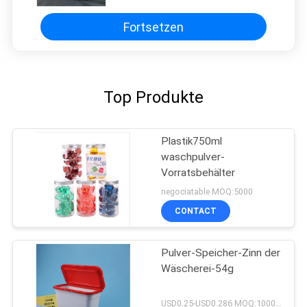
verpackt
Fortsetzen
Top Produkte
Plastik750ml
waschpulver-
Vorratsbehälter
negociatable MOQ:5000
CONTACT
Pulver-Speicher-Zinn der
Wäscherei-54g
USD0.25-USD0.286 MOQ:10000pcs