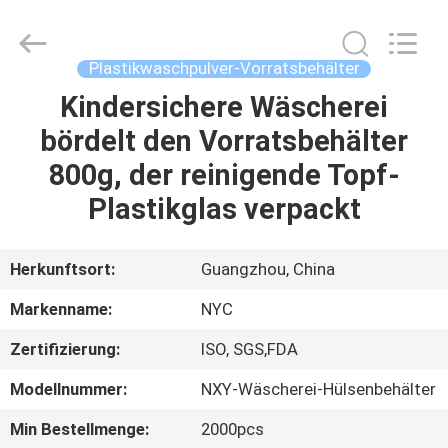
Packaging
Products
Co.,Ltd..
All
Rights
Plastikwaschpulver-Vorratsbehälter
Reserved.
Developed
Kindersichere Wäscherei
HAUS
by
ECER
bördelt den Vorratsbehälter
PRODUKTE
800g, der reinigende Topf-
Plastikglas verpackt
ÜBER
UNS
Herkunftsort:
Guangzhou, China
Markenname:
NYC
FABRIK-
Zertifizierung:
ISO, SGS,FDA
AUSFLUG
Modellnummer:
NXY-Wäscherei-Hülsenbehälter
QUALITÄTSKONTROLLE
Min Bestellmenge:
2000pcs