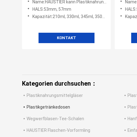
Name:HAUSTIER kann Plastiknahrungsmittelgrad-Getränk für Kaffee-Getränke
Name:H
Getränke
Deckel
HALS:53mm, 57mm
HALS
Kapazität:210ml, 330ml, 345ml, 350ml, 500ml, 650ml, 700ml
Kapaz
KONTAKT
Kategorien durchsuchen：
Plastiknahrungsmittelgläser
Plas
Plastikgetränkedosen
Plas
Wegwerfblasen-Tee-Schalen
Hanf
HAUSTIER Flaschen-Vorformling
Einf