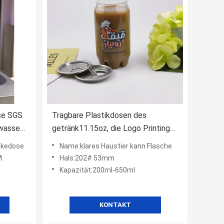
se SGS
Tragbare Plastikdosen des
wasser-
getränk11.15oz, die Logo Printing
verpacken
nkedose
Name:klares Haustier kann Flasche
M
Hals:202# 53mm
Kapazität:200ml-650ml
KONTAKT