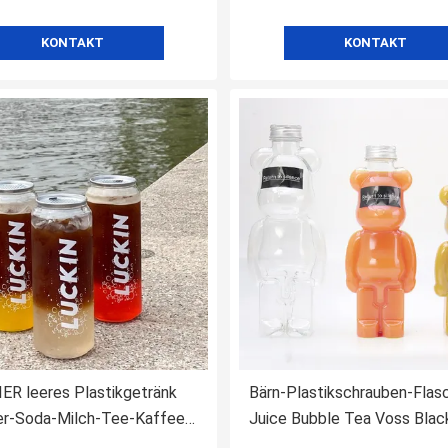
KONTAKT
KONTAKT
R leeres Plastikgetränk
Bärn-Plastikschrauben-Flas
er-Soda-Milch-Tee-Kaffee-
Juice Bubble Tea Voss Blac
ith Aluminum Ring Pull-