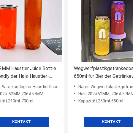
2MM Haustier Juice Bottle
Wegwerfplastikgetränkedo
endly der Hals-Haustier-
650ml für Bier der Getränke
tasse-250ml
Kaffee-kaltes alkoholfreien
lastiksodaglas-Haustierflaschen
Name:Wegwerfplastikgeträ
Getränke
:202# 52MM 206#57MM
Hals:202#52MM, 206# 57M
ität:210ml-700ml
Kapazität:250ml-650ml
KONTAKT
KONTAKT