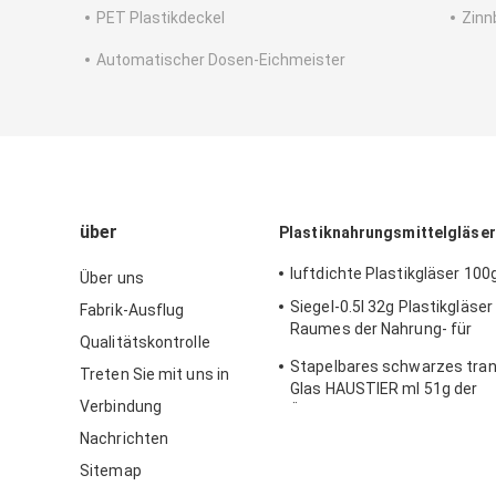
PET Plastikdeckel
Zinn
Automatischer Dosen-Eichmeister
über
Plastiknahrungsmittelgläser
luftdichte Plastikgläser 100
Über uns
Siegel-0.5l 32g Plastikgläser
Fabrik-Ausflug
Raumes der Nahrung- für
Qualitätskontrolle
Haustierenahrungsmittel
Stapelbares schwarzes tra
Treten Sie mit uns in
Glas HAUSTIER ml 51g der
Verbindung
Überwurfmutter-438
Nachrichten
Sitemap