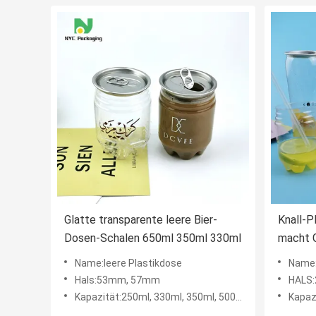
Glatte transparente leere Bier-
Knall-P
Dosen-Schalen 650ml 350ml 330ml
macht 
Flasche
Name:leere Plastikdose
Name:
Hals:53mm, 57mm
HALS
Kapazität:250ml, 330ml, 350ml, 500ml, 650ml
Kapaz