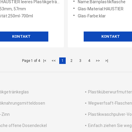
AUSTIER leeres Plastikgetränk kann
Name:Bärnplastikflasche
 350ml 500ml
:53mm, 57mm
Glas-Material:HAUSTIER
ität:250ml-700ml
Glas-Farbe:klar
KONTAKT
KONTAKT
Page 1 of 4
|<
<<
1
2
3
4
>>
>|
tikgetränkeglas
Plastiküberwurfmutter
tiknahrungsmitteldosen
Wegwerfsaft-Flaschen
-Zinn
Plastikwaschpulver-Vo
ache offene Dosendeckel
Einfach ziehen Sie weg