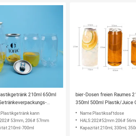
lastikgetränk 210ml 650ml
bier-Dosen freien Raumes 
Getränkeverpackungs-
350ml 500ml Plastik/Juice 
n ein
Custom
Plastikgetränk kann
Name:Plastiksaftdose
:202# 53mm, 206# 57mm
HALS:202#52mm 206# 56
ität:210ml-700ml
Kapazität:210ml, 330ml, 350ml, 500ml, 65