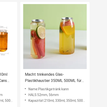
210ml
Macht trinkendes Glas-
Cans
Plastikhaustier 350ML 500ML für
das weiche Trinken ein
Name:Plastikgetränk kann
mm
HALS:52mm, 56mm
0ml, 700ml
Kapazität:210ml, 330ml, 350ml, 500ml, 650ml, 700ml