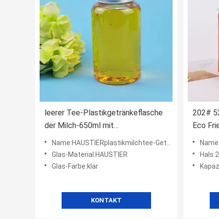
leerer Tee-Plastikgetränkeflasche
202# 5
der Milch-650ml mit
Eco Fri
Aluminiumschrauben-Deckel
Kaffee
Name:HAUSTIERplastikmilchtee-Getränkeflasche
Name:P
Glas-Material:HAUSTIER
Hals
Glas-Farbe:klar
Kapaz
KONTAKT