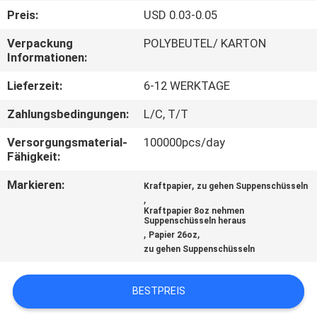
Preis:
USD 0.03-0.05
TRETEN
Verpackung
POLYBEUTEL/ KARTON
SIE
Informationen:
MIT
Lieferzeit:
6-12 WERKTAGE
UNS
Zahlungsbedingungen:
L/C, T/T
IN
Versorgungsmaterial-
100000pcs/day
VERBINDUNG
Fähigkeit:
Markieren:
,
Kraftpapier
zu gehen Suppenschüsseln
NACHRICHTEN
,
Kraftpapier 8oz nehmen
Suppenschüsseln heraus
,
,
Papier 26oz
FÄLLE
zu gehen Suppenschüsseln
SITEMAP
BESTPREIS