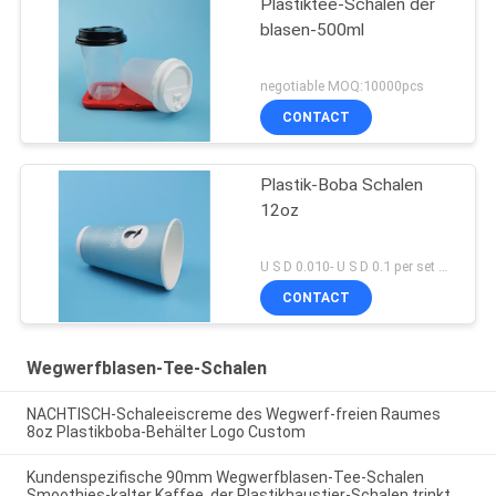
Plastiktee-Schalen der
blasen-500ml
negotiable MOQ:10000pcs
CONTACT
Plastik-Boba Schalen
12oz
U S D 0.010- U S D 0.1 per set MOQ:Satz 5000
CONTACT
Wegwerfblasen-Tee-Schalen
NACHTISCH-Schaleeiscreme des Wegwerf-freien Raumes
8oz Plastikboba-Behälter Logo Custom
Kundenspezifische 90mm Wegwerfblasen-Tee-Schalen
Smoothies-kalter Kaffee, der Plastikhaustier-Schalen trinkt