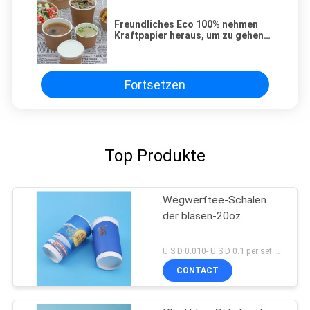
Freundliches Eco 100% nehmen
Kraftpapier heraus, um zu gehen
Suppenschüsseln mit Deckel
Fortsetzen
Top Produkte
Wegwerftee-Schalen
der blasen-20oz
U S D 0.010- U S D 0.1 per set MOQ:Satz 5000
CONTACT