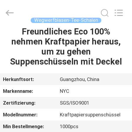
Packaging
Products
Co.,Ltd..
All
Rights
Wegwerfblasen-Tee-Schalen
Reserved.
Developed
Freundliches Eco 100%
HAUS
by
ECER
nehmen Kraftpapier heraus,
PRODUKTE
um zu gehen
Suppenschüsseln mit Deckel
ÜBER
UNS
Herkunftsort:
Guangzhou, China
Markenname:
NYC
FABRIK-
Zertifizierung:
SGS/ISO9001
AUSFLUG
Modellnummer:
Kraftpapiersuppenschüssel
QUALITÄTSKONTROLLE
Min Bestellmenge:
1000pcs