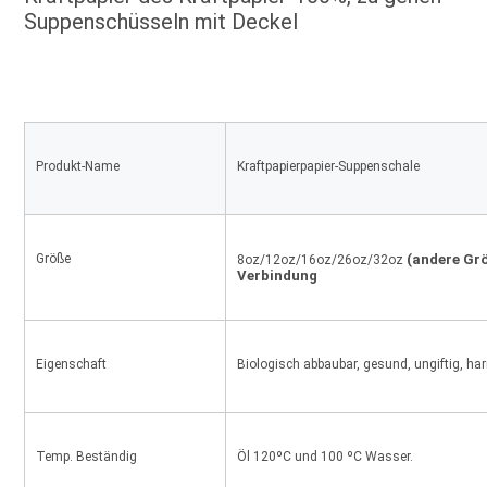
Suppenschüsseln mit Deckel
Produkt-Name
Kraftpapierpapier-Suppenschale
Größe
(andere Größ
8oz/12oz/16oz/26oz/32oz
Verbindung
Eigenschaft
Biologisch abbaubar, gesund, ungiftig, ha
Temp. Beständig
Öl 120ºC und 100 ºC Wasser.