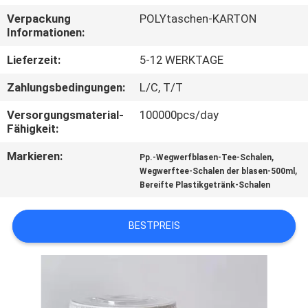
Verpackung
POLYtaschen-KARTON
TRETEN
Informationen:
SIE
Lieferzeit:
5-12 WERKTAGE
MIT
Zahlungsbedingungen:
L/C, T/T
UNS
Versorgungsmaterial-
100000pcs/day
IN
Fähigkeit:
VERBINDUNG
Markieren:
,
Pp.-Wegwerfblasen-Tee-Schalen
,
Wegwerftee-Schalen der blasen-500ml
Bereifte Plastikgetränk-Schalen
NACHRICHTEN
BESTPREIS
FÄLLE
SITEMAP