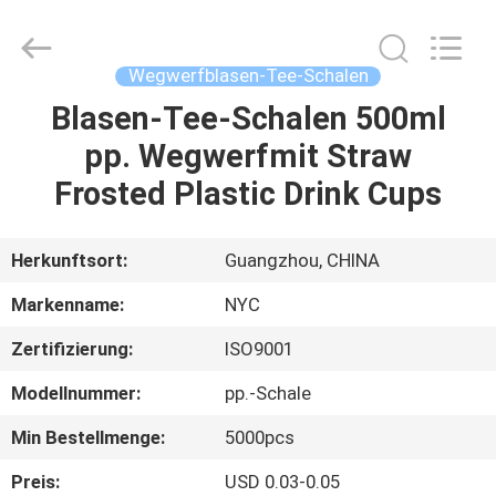
Packaging
Products
Co.,Ltd..
All
Rights
Wegwerfblasen-Tee-Schalen
Reserved.
Developed
Blasen-Tee-Schalen 500ml
HAUS
by
ECER
pp. Wegwerfmit Straw
PRODUKTE
Frosted Plastic Drink Cups
ÜBER
Herkunftsort:
Guangzhou, CHINA
UNS
Markenname:
NYC
Zertifizierung:
ISO9001
FABRIK-
Modellnummer:
pp.-Schale
AUSFLUG
Min Bestellmenge:
5000pcs
QUALITÄTSKONTROLLE
Preis:
USD 0.03-0.05