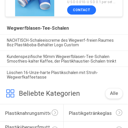
U S D 0.010- U S D 0.1 per set MOQ:Satz 5000
CONTACT
Wegwerfblasen-Tee-Schalen
NACHTISCH-Schaleeiscreme des Wegwerf-freien Raumes
8oz Plastikboba-Behälter Logo Custom
Kundenspezifische 90mm Wegwerfblasen-Tee-Schalen
Smoothies-kalter Kaffee, der Plastikhaustier-Schalen trinkt
Löschen 16-Unze-harte Plastikschalen mit Stroh-
Wegwerfkaffeetasse
Beliebte Kategorien
Alle
Plastiknahrungsmittelgläser
Plastikgetränkeglas
Plastiküberwurfmutter-