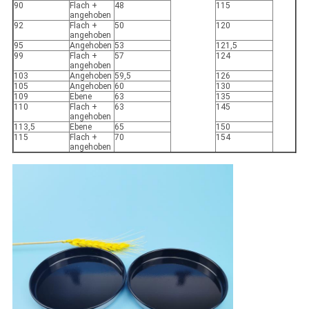
90
Flach +
48
115
angehoben
92
Flach +
50
120
angehoben
95
Angehoben
53
121,5
99
Flach +
57
124
angehoben
103
Angehoben
59,5
126
105
Angehoben
60
130
109
Ebene
63
135
110
Flach +
63
145
angehoben
113,5
Ebene
65
150
115
Flach +
70
154
angehoben