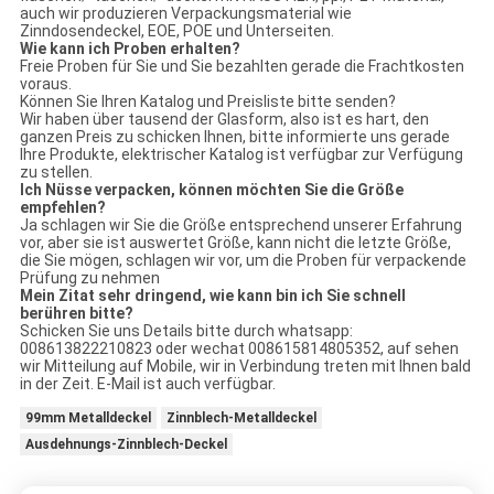
auch wir produzieren Verpackungsmaterial wie
Zinndosendeckel, EOE, POE und Unterseiten.
Wie kann ich Proben erhalten?
Freie Proben für Sie und Sie bezahlten gerade die Frachtkosten
voraus.
Können Sie Ihren Katalog und Preisliste bitte senden?
Wir haben über tausend der Glasform, also ist es hart, den
ganzen Preis zu schicken Ihnen, bitte informierte uns gerade
Ihre Produkte, elektrischer Katalog ist verfügbar zur Verfügung
zu stellen.
Ich Nüsse verpacken, können möchten Sie die Größe
empfehlen?
Ja schlagen wir Sie die Größe entsprechend unserer Erfahrung
vor, aber sie ist auswertet Größe, kann nicht die letzte Größe,
die Sie mögen, schlagen wir vor, um die Proben für verpackende
Prüfung zu nehmen
Mein Zitat sehr dringend, wie kann bin ich Sie schnell
berühren bitte?
Schicken Sie uns Details bitte durch whatsapp:
008613822210823 oder wechat 008615814805352, auf sehen
wir Mitteilung auf Mobile, wir in Verbindung treten mit Ihnen bald
in der Zeit. E-Mail ist auch verfügbar.
99mm Metalldeckel
Zinnblech-Metalldeckel
Ausdehnungs-Zinnblech-Deckel