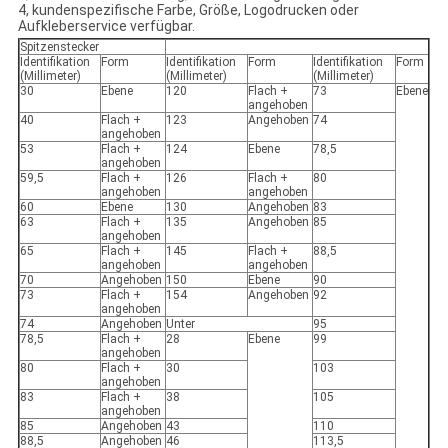
4, kundenspezifische Farbe, Größe, Logodrucken oder
Aufkleberservice verfügbar.
Spitzenstecker
Identifikation
Form
Identifikation
Form
Identifikation
Form
(Millimeter)
(Millimeter)
(Millimeter)
30
Ebene
120
Flach +
73
Ebene
angehoben
40
Flach +
123
Angehoben
74
angehoben
53
Flach +
124
Ebene
78,5
angehoben
59,5
Flach +
126
Flach +
80
angehoben
angehoben
60
Ebene
130
Angehoben
83
63
Flach +
135
Angehoben
85
angehoben
65
Flach +
145
Flach +
88,5
angehoben
angehoben
70
Angehoben
150
Ebene
90
73
Flach +
154
Angehoben
92
angehoben
74
Angehoben
Unter
95
78,5
Flach +
28
Ebene
99
angehoben
80
Flach +
30
103
angehoben
83
Flach +
38
105
angehoben
85
Angehoben
43
110
88,5
Angehoben
46
113,5