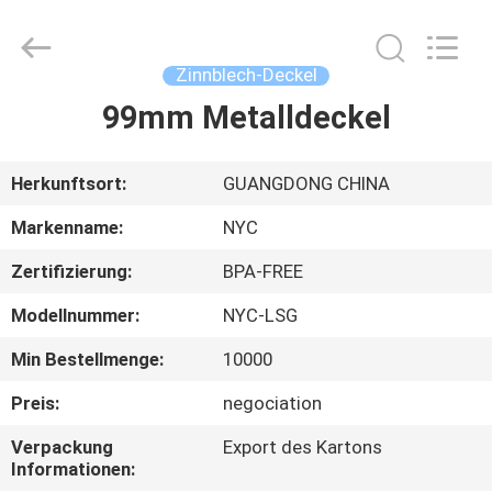
Products
Co.,Ltd..
All
Rights
Reserved.
Zinnblech-Deckel
Developed
by
99mm Metalldeckel
HAUS
ECER
PRODUKTE
Herkunftsort:
GUANGDONG CHINA
Markenname:
NYC
ÜBER
Zertifizierung:
BPA-FREE
UNS
Modellnummer:
NYC-LSG
FABRIK-
Min Bestellmenge:
10000
AUSFLUG
Preis:
negociation
Verpackung
Export des Kartons
QUALITÄTSKONTROLLE
Informationen: