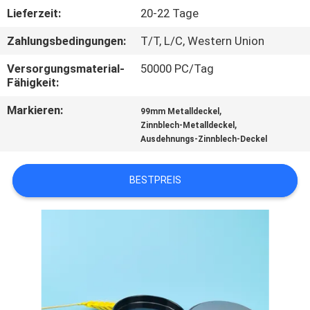
Lieferzeit:
20-22 Tage
TRETEN
Zahlungsbedingungen:
T/T, L/C, Western Union
SIE
Versorgungsmaterial-
50000 PC/Tag
MIT
Fähigkeit:
UNS
Markieren:
,
99mm Metalldeckel
IN
,
Zinnblech-Metalldeckel
Ausdehnungs-Zinnblech-Deckel
VERBINDUNG
BESTPREIS
NACHRICHTEN
FÄLLE
SITEMAP