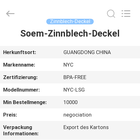
Products
Co.,Ltd..
All
Rights
Reserved.
Zinnblech-Deckel
Developed
by
Soem-Zinnblech-Deckel
HAUS
ECER
PRODUKTE
Herkunftsort:
GUANGDONG CHINA
Markenname:
NYC
ÜBER
Zertifizierung:
BPA-FREE
UNS
Modellnummer:
NYC-LSG
FABRIK-
Min Bestellmenge:
10000
AUSFLUG
Preis:
negociation
Verpackung
Export des Kartons
QUALITÄTSKONTROLLE
Informationen: