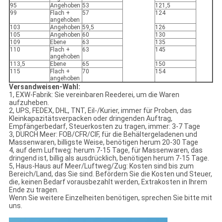
95
Angehoben
53
121,5
99
Flach +
57
124
angehoben
103
Angehoben
59,5
126
105
Angehoben
60
130
109
Ebene
63
135
110
Flach +
63
145
angehoben
113,5
Ebene
65
150
115
Flach +
70
154
angehoben
Versandweisen-Wahl:
1, EXW-Fabrik: Sie vereinbaren Reederei, um die Waren
aufzuheben.
2, UPS, FEDEX, DHL, TNT, Eil-/Kurier, immer für Proben, das
Kleinkapazitätsverpacken oder dringenden Auftrag,
Empfängerbedarf, Steuerkosten zu tragen, immer: 3-7 Tage
3, DURCH Meer: FOB/CFR/CIF, für die Behältergeladenen und
Massenwaren, billigste Weise, benötigen herum 20-30 Tage
4, auf dem Luftweg: herum 7-15 Tage, für Massenwaren, das
dringend ist, billig als ausdrücklich, benötigen herum 7-15 Tage.
5, Haus-Haus auf Meer/Luftweg/Zug: Kosten sind bis zum
Bereich/Land, das Sie sind. Befördern Sie die Kosten und Steuer,
die, keinen Bedarf vorausbezahlt werden, Extrakosten in Ihrem
Ende zu tragen.
Wenn Sie weitere Einzelheiten benötigen, sprechen Sie bitte mit
uns.