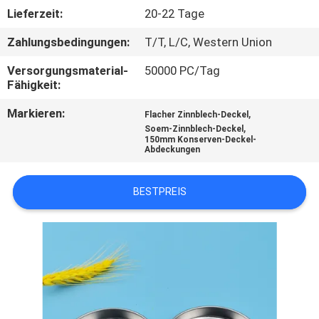
Lieferzeit:
20-22 Tage
TRETEN
Zahlungsbedingungen:
T/T, L/C, Western Union
SIE
Versorgungsmaterial-
50000 PC/Tag
MIT
Fähigkeit:
UNS
Markieren:
,
Flacher Zinnblech-Deckel
IN
,
Soem-Zinnblech-Deckel
150mm Konserven-Deckel-
VERBINDUNG
Abdeckungen
BESTPREIS
NACHRICHTEN
FÄLLE
SITEMAP