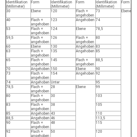
Identifikation
Form
Identifikation
Form
Identifikation
Form
(Millimeter)
(Millimeter)
(Millimeter)
30
Ebene
120
Flach +
73
Ebene
angehoben
40
Flach +
123
Angehoben
74
angehoben
53
Flach +
124
Ebene
78,5
angehoben
59,5
Flach +
126
Flach +
80
angehoben
angehoben
60
Ebene
130
Angehoben
83
63
Flach +
135
Angehoben
85
angehoben
65
Flach +
145
Flach +
88,5
angehoben
angehoben
70
Angehoben
150
Ebene
90
73
Flach +
154
Angehoben
92
angehoben
74
Angehoben
Unter
95
78,5
Flach +
28
Ebene
99
angehoben
80
Flach +
30
103
angehoben
83
Flach +
38
105
angehoben
85
Angehoben
43
110
88,5
Angehoben
46
113,5
90
Flach +
48
115
angehoben
92
Flach +
50
120
angehoben