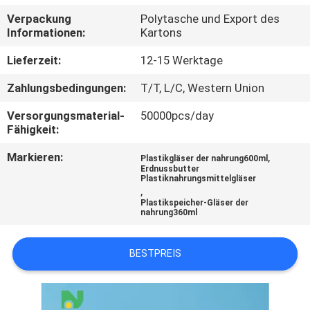
Verpackung
Polytasche und Export des
TRETEN
Informationen:
Kartons
SIE
Lieferzeit:
12-15 Werktage
MIT
Zahlungsbedingungen:
T/T, L/C, Western Union
UNS
Versorgungsmaterial-
50000pcs/day
IN
Fähigkeit:
VERBINDUNG
Markieren:
,
Plastikgläser der nahrung600ml
Erdnussbutter
Plastiknahrungsmittelgläser
NACHRICHTEN
,
Plastikspeicher-Gläser der
nahrung360ml
FÄLLE
BESTPREIS
SITEMAP