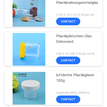
Plastiknahrungsmittelgläser
U S D 0.10- U S D 0.30 per set MOQ:Satz 5000
CONTACT
Plastikplätzchen-Glas
Debossed
USD 0.10- USD 0.50 per set MOQ:10000SET
CONTACT
luftdichte Plastikgläser
100g
negotiable MOQ:5000pcs
CONTACT