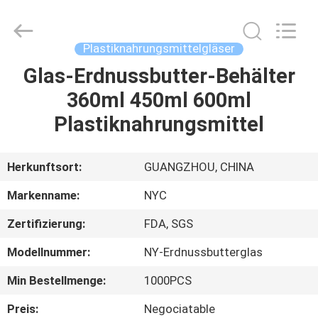
Products
Co.,Ltd..
All
Rights
Reserved.
Plastiknahrungsmittelgläser
Developed
by
ECER
Glas-Erdnussbutter-Behälter
HAUS
360ml 450ml 600ml
PRODUKTE
Plastiknahrungsmittel
ÜBER
Herkunftsort:
GUANGZHOU, CHINA
UNS
Markenname:
NYC
Zertifizierung:
FDA, SGS
FABRIK-
Modellnummer:
NY-Erdnussbutterglas
AUSFLUG
Min Bestellmenge:
1000PCS
QUALITÄTSKONTROLLE
Preis:
Negociatable