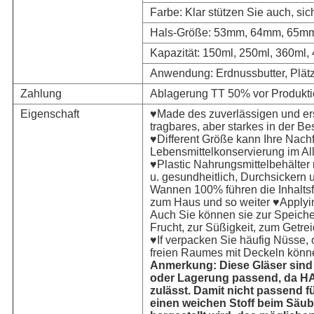
Farbe: Klar stützen Sie auch, si
Hals-Größe: 53mm, 64mm, 65m
Kapazität: 150ml, 250ml, 360ml,
Anwendung: Erdnussbutter, Plät
Zahlung
Ablagerung TT 50% vor Produkti
Eigenschaft
♥Made des zuverlässigen und erst
tragbares, aber starkes in der Be
♥Different Größe kann Ihre Nachfr
Lebensmittelkonservierung im Al
♥Plastic Nahrungsmittelbehälter
u. gesundheitlich, Durchsickern u
Wannen 100% führen die Inhaltsfa
zum Haus und so weiter ♥Applyin
Auch Sie können sie zur Speiche
Frucht, zur Süßigkeit, zum Getre
♥If verpacken Sie häufig Nüsse, 
freien Raumes mit Deckeln könne
Anmerkung: Diese Gläser sind n
oder Lagerung passend, da HA
zulässt. Damit nicht passend 
einen weichen Stoff beim Säub