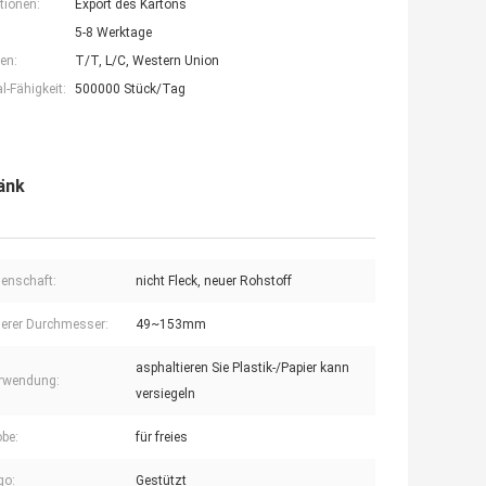
tionen:
Export des Kartons
5-8 Werktage
en:
T/T, L/C, Western Union
-Fähigkeit:
500000 Stück/Tag
änk
genschaft:
nicht Fleck, neuer Rohstoff
nerer Durchmesser:
49~153mm
asphaltieren Sie Plastik-/Papier kann
rwendung:
versiegeln
obe:
für freies
go:
Gestützt