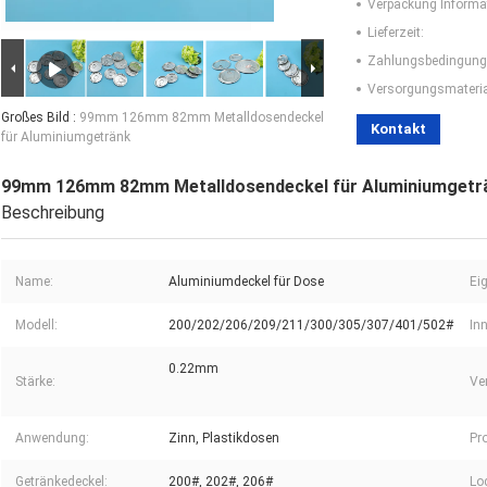
Verpackung Informa
Lieferzeit:
Zahlungsbedingung
Versorgungsmaterial
Großes Bild :
99mm 126mm 82mm Metalldosendeckel
Kontakt
für Aluminiumgetränk
99mm 126mm 82mm Metalldosendeckel für Aluminiumgetr
Beschreibung
Name:
Aluminiumdeckel für Dose
Ei
Modell:
200/202/206/209/211/300/305/307/401/502#
In
0.22mm
Stärke:
Ve
Anwendung:
Zinn, Plastikdosen
Pr
Getränkedeckel:
200#, 202#, 206#
Lo