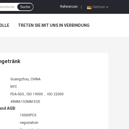
Referenzen
Suche
|
German
OLLE
TRETEN SIE MIT UNS IN VERBINDUNG
mgetränk
Guangzhou, CHINA
NYC
FDA-SGS , ISO 19000， ISO 22000
49MM-153MM EOE
and AGB:
10000PCS
negociation