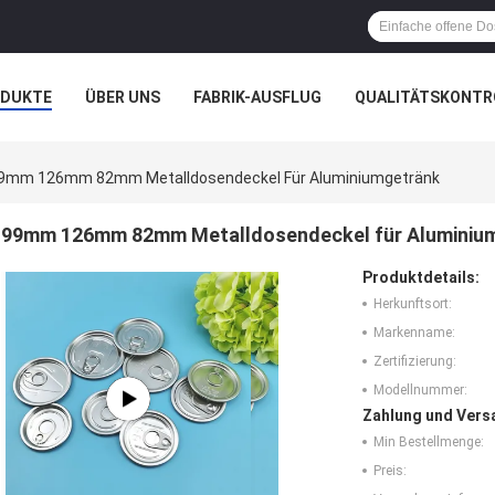
ODUKTE
ÜBER UNS
FABRIK-AUSFLUG
QUALITÄTSKONTR
N
FÄLLE
9mm 126mm 82mm Metalldosendeckel Für Aluminiumgetränk
99mm 126mm 82mm Metalldosendeckel für Aluminiu
Produktdetails:
Herkunftsort:
Markenname:
Zertifizierung:
Modellnummer:
Zahlung und Vers
Min Bestellmenge:
Preis: