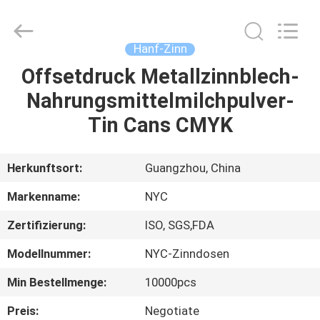
Packaging
Products
Co.,Ltd..
All
Rights
Hanf-Zinn
Reserved.
Developed
by
Offsetdruck Metallzinnblech-
HAUS
ECER
Nahrungsmittelmilchpulver-
PRODUKTE
Tin Cans CMYK
ÜBER
Herkunftsort:
Guangzhou, China
UNS
Markenname:
NYC
Zertifizierung:
ISO, SGS,FDA
FABRIK-
Modellnummer:
NYC-Zinndosen
AUSFLUG
Min Bestellmenge:
10000pcs
QUALITÄTSKONTROLLE
Preis:
Negotiate