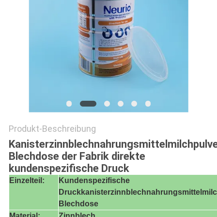
PRIVACY
POLICY
Produkt-Beschreibung
Kanisterzinnblechnahrungsmittelmilchpulve
Blechdose der Fabrik direkte
kundenspezifische Druck
Einzelteil:
Kundenspezifische
Druckkanisterzinnblechnahrungsmittelmilc
Blechdose
Material:
Zinnblech