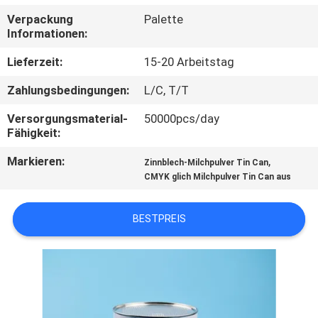
Verpackung
Palette
TRETEN
Informationen:
SIE
Lieferzeit:
15-20 Arbeitstag
MIT
Zahlungsbedingungen:
L/C, T/T
UNS
Versorgungsmaterial-
50000pcs/day
IN
Fähigkeit:
VERBINDUNG
Markieren:
,
Zinnblech-Milchpulver Tin Can
CMYK glich Milchpulver Tin Can aus
NACHRICHTEN
BESTPREIS
FÄLLE
SITEMAP