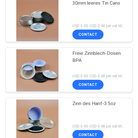
30mm leeres Tin Cans
USD 0.45- USD 0.48 per set MOQ:5000SET
CONTACT
Freie Zinnblech-Dosen
BPA
USD 0.45- USD 0.48 per set MOQ:5000SET
CONTACT
Zinn des Hanf-3.5oz
USD 0.45- USD 0.48 per set MOQ:5000
CONTACT