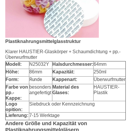
Plastiknahrungsmittelglasstruktur
Klarer HAUSTIER-Glaskörper + Schaumdichtung + pp.-
Überwurfmutter
Modell:
N25032Y
Halsdurchmesser:
64mm
Höhe:
86mm
Kapazität:
250ml
Runde
Form:
Kappenart:
Überwurfmutter
Farbe von
besonders
Material des
HAUSTIER-
pp.-
angefertigt
Glases:
Plastik
Kappe:
Logo
Siebdruck oder Kennzeichnung
opition:
Lieferung:
7-15 Werktage
Andere Größe und Kapazität von
Plastiknahrungsmittelgläsern