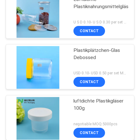
Plastiknahrungsmittelgläser
U S D 0.10- U S D 0.30 per set MOQ:Satz 5000
CONTACT
Plastikplätzchen-Glas
Debossed
USD 0.10- USD 0.50 per set MOQ:10000SET
CONTACT
luftdichte Plastikgläser
100g
negotiable MOQ:5000pcs
CONTACT