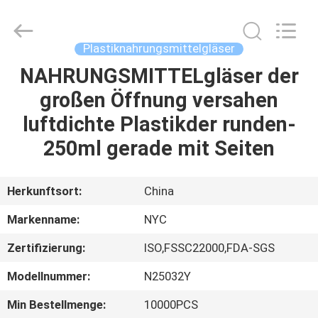
Products
Co.,Ltd..
All
Rights
Reserved.
Plastiknahrungsmittelgläser
Developed
by
ECER
NAHRUNGSMITTELgläser der
HAUS
großen Öffnung versahen
PRODUKTE
luftdichte Plastikder runden-
250ml gerade mit Seiten
ÜBER
UNS
Herkunftsort:
China
Markenname:
NYC
FABRIK-
Zertifizierung:
ISO,FSSC22000,FDA-SGS
AUSFLUG
Modellnummer:
N25032Y
QUALITÄTSKONTROLLE
Min Bestellmenge:
10000PCS