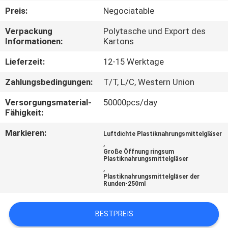
Preis:
Negociatable
TRETEN
Verpackung
Polytasche und Export des
SIE
Informationen:
Kartons
MIT
Lieferzeit:
12-15 Werktage
UNS
Zahlungsbedingungen:
T/T, L/C, Western Union
IN
Versorgungsmaterial-
50000pcs/day
VERBINDUNG
Fähigkeit:
Markieren:
Luftdichte Plastiknahrungsmittelgläser
NACHRICHTEN
,
Große Öffnung ringsum
Plastiknahrungsmittelgläser
,
FÄLLE
Plastiknahrungsmittelgläser der
Runden-250ml
SITEMAP
BESTPREIS