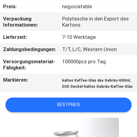
Preis:
negociatable
TRETEN
Verpackung
Polytasche in den Export des
SIE
Informationen:
Kartons
MIT
Lieferzeit:
7-10 Werktage
UNS
Zahlungsbedingungen:
T/T, L/C, Western Union
IN
Versorgungsmaterial-
100000pcs pro Tag
VERBINDUNG
Fähigkeit:
Markieren:
,
kaltes Kaffee-Glas des Gebräu-650ml
NACHRICHTEN
EOE-Deckel-kaltes Gebräu-Kaffee-Glas
FÄLLE
BESTPREIS
SITEMAP