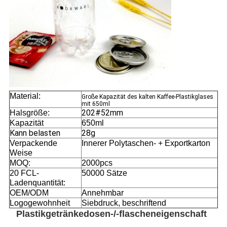
Material:
Große Kapazität des kalten Kaffee-Plastikglases
mit 650ml
202#52mm
Halsgröße:
Kapazität
650ml
Kann belasten
28g
Verpackende
Innerer Polytaschen- + Exportkarton
Weise
MOQ:
2000pcs
20 FCL-
50000 Sätze
Ladenquantität:
OEM/ODM
Annehmbar
Logogewohnheit
Siebdruck, beschriftend
Plastikgetränkedosen-/-flascheneigenschaft