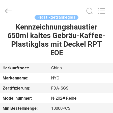
Products
Co.,Ltd..
All
Rights
Reserved.
Plastikgetränkeglas
Developed
by
Kennzeichnungshaustier
HAUS
ECER
650ml kaltes Gebräu-Kaffee-
PRODUKTE
Plastikglas mit Deckel RPT
EOE
ÜBER
UNS
Herkunftsort:
China
Markenname:
NYC
FABRIK-
Zertifizierung:
FDA-SGS
AUSFLUG
Modellnummer:
N-202# Reihe
QUALITÄTSKONTROLLE
Min Bestellmenge:
10000PCS