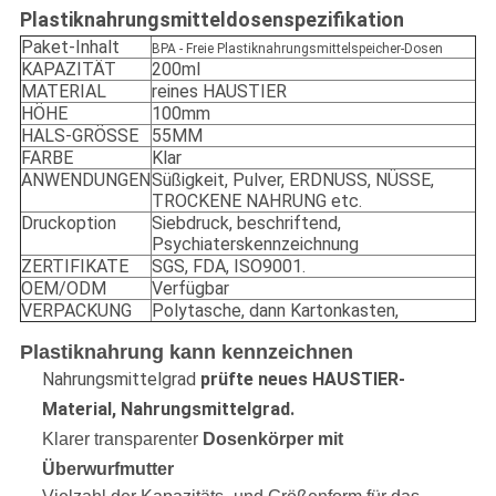
Plastiknahrungsmitteldosenspezifikation
Paket-Inhalt
BPA - Freie Plastiknahrungsmittelspeicher-Dosen
KAPAZITÄT
200ml
MATERIAL
reines HAUSTIER
HÖHE
100mm
HALS-GRÖSSE
55MM
FARBE
Klar
ANWENDUNGEN
Süßigkeit, Pulver, ERDNUSS, NÜSSE,
TROCKENE NAHRUNG etc.
Druckoption
Siebdruck, beschriftend,
Psychiaterskennzeichnung
ZERTIFIKATE
SGS, FDA, ISO9001.
OEM/ODM
Verfügbar
VERPACKUNG
Polytasche, dann Kartonkasten,
Plastiknahrung kann kennzeichnen
Nahrungsmittelgrad
prüfte neues HAUSTIER-
Material, Nahrungsmittelgrad.
Klarer transparenter
Dosenkörper mit
Überwurfmutter