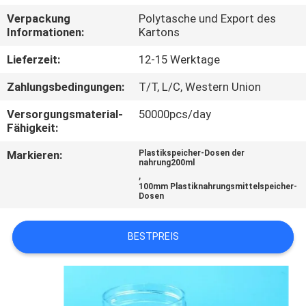
Verpackung
Polytasche und Export des
TRETEN
Informationen:
Kartons
SIE
Lieferzeit:
12-15 Werktage
MIT
Zahlungsbedingungen:
T/T, L/C, Western Union
UNS
Versorgungsmaterial-
50000pcs/day
IN
Fähigkeit:
VERBINDUNG
Markieren:
Plastikspeicher-Dosen der
nahrung200ml
,
NACHRICHTEN
100mm Plastiknahrungsmittelspeicher-
Dosen
FÄLLE
BESTPREIS
SITEMAP