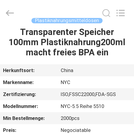
Newyichen
Packaging
Products
Co.,Ltd..
All
Plastiknahrungsmitteldosen
Rights
Reserved.
Developed
Transparenter Speicher
HAUS
by
ECER
100mm Plastiknahrung200ml
PRODUKTE
macht freies BPA ein
ÜBER
Herkunftsort:
China
UNS
Markenname:
NYC
Zertifizierung:
ISO,FSSC22000,FDA-SGS
FABRIK-
Modellnummer:
NYC-5.5 Reihe 5510
AUSFLUG
Min Bestellmenge:
2000pcs
QUALITÄTSKONTROLLE
Preis:
Negociatable