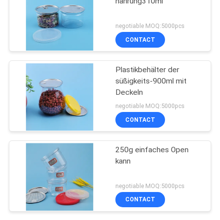
nahrung310ml
negotiable MOQ:5000pcs
CONTACT
Plastikbehälter der
süßigkeits-900ml mit
Deckeln
negotiable MOQ:5000pcs
CONTACT
250g einfaches Open
kann
negotiable MOQ:5000pcs
CONTACT