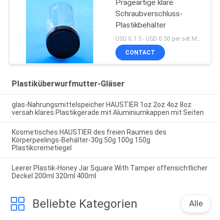
Prägeartige klare
Schraubverschluss-
Plastikbehälter
USD 0.1.5 - USD 0.50 per set MOQ:10000SET
CONTACT
Plastiküberwurfmutter-Gläser
glas-Nahrungsmittelspeicher HAUSTIER 1oz 2oz 4oz 8oz
versah klares Plastikgerade mit Aluminiumkappen mit Seiten
Kosmetisches HAUSTIER des freien Raumes des
Körperpeelings-Behälter-30g 50g 100g 150g
Plastikcremetiegel
Leerer Plastik-Honey Jar Square With Tamper offensichtlicher
Deckel 200ml 320ml 400ml
Beliebte Kategorien
Alle