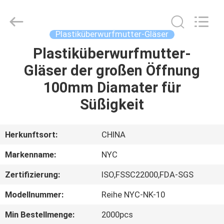
Packaging
Products
Co.,Ltd..
All
Rights
Plastiküberwurfmutter-Gläser
Reserved.
Developed
by
Plastiküberwurfmutter-
HAUS
ECER
Gläser der großen Öffnung
PRODUKTE
100mm Diamater für
Süßigkeit
ÜBER
UNS
Herkunftsort:
CHINA
Markenname:
NYC
FABRIK-
Zertifizierung:
ISO,FSSC22000,FDA-SGS
AUSFLUG
Modellnummer:
Reihe NYC-NK-10
QUALITÄTSKONTROLLE
Min Bestellmenge:
2000pcs