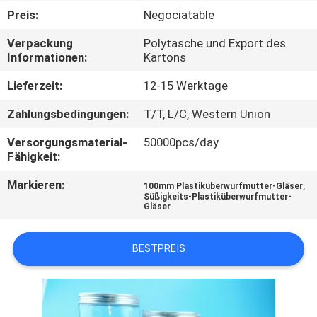
Preis:
Negociatable
TRETEN
Verpackung
Polytasche und Export des
SIE
Informationen:
Kartons
MIT
Lieferzeit:
12-15 Werktage
UNS
Zahlungsbedingungen:
T/T, L/C, Western Union
IN
Versorgungsmaterial-
50000pcs/day
VERBINDUNG
Fähigkeit:
Markieren:
,
100mm Plastiküberwurfmutter-Gläser
NACHRICHTEN
Süßigkeits-Plastiküberwurfmutter-
Gläser
FÄLLE
BESTPREIS
SITEMAP