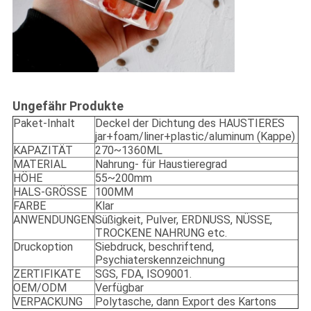
Ungefähr Produkte
Paket-Inhalt
Deckel der Dichtung des HAUSTIERES
jar+foam/liner+plastic/aluminum (Kappe)
KAPAZITÄT
270~1360ML
MATERIAL
Nahrung- für Haustieregrad
HÖHE
55~200mm
HALS-GRÖSSE
100MM
FARBE
Klar
ANWENDUNGEN
Süßigkeit, Pulver, ERDNUSS, NÜSSE,
TROCKENE NAHRUNG etc.
Druckoption
Siebdruck, beschriftend,
Psychiaterskennzeichnung
ZERTIFIKATE
SGS, FDA, ISO9001.
OEM/ODM
Verfügbar
VERPACKUNG
Polytasche, dann Export des Kartons