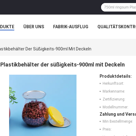
ODUKTE
ÜBER UNS
FABRIK-AUSFLUG
QUALITÄTSKONTR
N
FÄLLE
astikbehälter Der Süßigkeits-900ml Mit Deckeln
Plastikbehälter der süßigkeits-900ml mit Deckeln
Produktdetails:
Herkunftsort:
Markenname:
Zertifizierung:
Modellnummer:
Zahlung und Vers
Min Bestellmenge:
Preis: