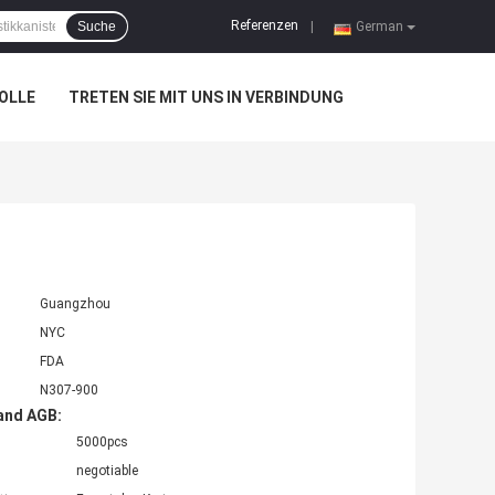
Referenzen
Suche
|
German
OLLE
TRETEN SIE MIT UNS IN VERBINDUNG
Guangzhou
NYC
FDA
N307-900
and AGB:
5000pcs
negotiable