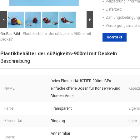
Verpackung Informa
Lieferzeit:
Zahlungsbedingung
Versorgungsmaterial
Großes Bild :
Plastikbehälter der süßigkeits-900ml mit
Kontakt
Deckeln
Plastikbehälter der süßigkeits-900ml mit Deckeln
Beschreibung
freies Plastik-HAUSTIER 900ml BPA
NAME:
einfache offene Dosen für Konserven-und
Kapazi
Blumen-Vase
Farbe:
Transparent
Eigens
Kappen-Art:
Ringzug
Logo:
Annehmbar
Soem:
Form: