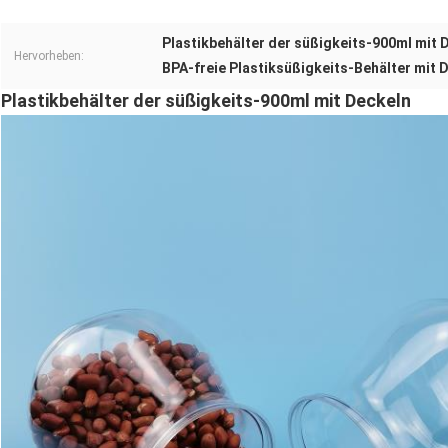
Plastikbehälter der süßigkeits-900ml mit 
Hervorheben:
BPA-freie Plastiksüßigkeits-Behälter mit 
Plastikbehälter der süßigkeits-900ml mit Deckeln