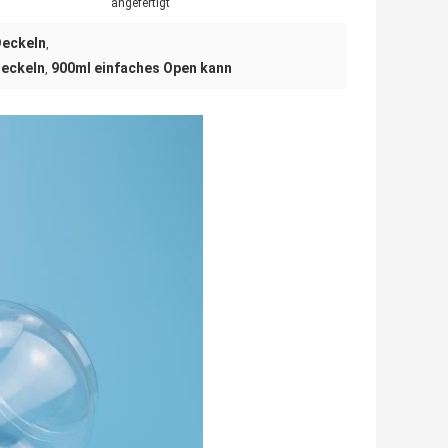
angefertigt
Deckeln
,
Deckeln
900ml einfaches Open kann
,