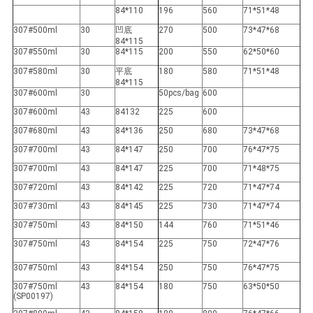
84*110
196
560
71*51*48
307#500ml
30
凹底
270
500
73*47*68
84*115
307#550ml
30
84*115
200
550
62*50*60
307#580ml
30
平底
180
580
71*51*48
84*115
307#600ml
30
50pcs/bag
600
307#600ml
43
84132
225
600
307#680ml
43
84*136
250
680
73*47*68
307#700ml
43
84*147
250
700
76*47*75
307#700ml
43
84*147
225
700
71*48*75
307#720ml
43
84*142
225
720
71*47*74
307#730ml
43
84*145
225
730
71*47*74
307#750ml
43
84*150
144
760
71*51*46
307#750ml
43
84*154
225
750
72*47*76
307#750ml
43
84*154
250
750
76*47*75
307#750ml
43
84*154
180
750
63*50*50
(SP00197)