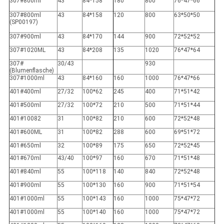
307#800ml
43
84*158
180
800
76*47*66
307#800ml
43
84*158
120
800
63*50*50
(SP00197)
307#900ml
43
84*170
144
900
72*52*52
307#1020ML
43
84*208
135
1020
76*47*64
307#
30/43
930
(Blumenflasche)
307#1000ml
43
84*160
160
1000
76*47*66
401#400ml
27/32
100*62
245
400
71*51*42
401#500ml
27/32
100*72
210
500
71*51*44
401#10082
31
100*82
210
600
72*52*48
401#600ML
31
100*82
288
600
69*51*72
401#650ml
32
100*89
175
650
72*52*45
401#670ml
43/40
100*97
160
670
71*51*48
401#840ml
55
100*118
140
840
72*52*48
401#900ml
55
100*130
160
900
71*51*54
401#1000ml
55
100*143
160
1000
75*47*72
401#1000ml
55
100*140
160
1000
75*47*72