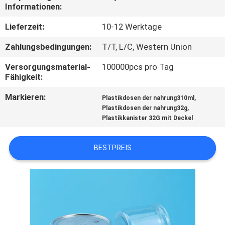
Informationen:
TRETEN
Lieferzeit:
10-12 Werktage
SIE
Zahlungsbedingungen:
T/T, L/C, Western Union
MIT
Versorgungsmaterial-
100000pcs pro Tag
UNS
Fähigkeit:
IN
Markieren:
,
Plastikdosen der nahrung310ml
VERBINDUNG
,
Plastikdosen der nahrung32g
Plastikkanister 32G mit Deckel
NACHRICHTEN
BESTPREIS
FÄLLE
SITEMAP