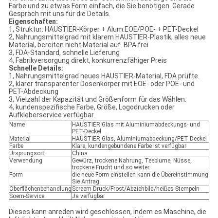
Farbe und zu etwas Form einfach, die Sie benötigen. Gerade
Gespräch mit uns für die Details.
Eigenschaften:
1, Struktur: HAUSTIER-Körper + Alum.EOE/POE- + PET-Deckel
2, Nahrungsmittelgrad mit klarem HAUSTIER-Plastik, alles neue
Material, bereiten nicht Material auf. BPA frei
3, FDA-Standard, schnelle Lieferung
4, Fabrikversorgung direkt, konkurrenzfähiger Preis
Schnelle Details:
1, Nahrungsmittelgrad neues HAUSTIER-Material, FDA prüfte.
2, klarer transparenter Dosenkörper mit EOE- oder POE- und
PET-Abdeckung
3, Vielzahl der Kapazität und Größenform für das Wählen.
4, kundenspezifische Farbe, Größe, Logodrucken oder
Aufkleberservice verfügbar.
Name
HAUSTIER Glas mit Aluminiumabdeckungs- und
PET-Deckel
Material
HAUSTIER Glas, Aluminiumabdeckung/PET Deckel
Farbe
Klare, kundengebundene Farbe ist verfügbar
Ursprungsort
China
Verwendung
Gewürz, trockene Nahrung, Teeblume, Nüsse,
trockene Frucht und so weiter.
Form
die neue Form einstellen kann die Übereinstimmung
Sie Antrag.
Oberflächenbehandlung
Screem Druck/Frost/Abziehbild/heißes Stempeln
Soem-Service
Ja verfügbar
Dieses kann anreden wird geschlossen, indem es Maschine, die