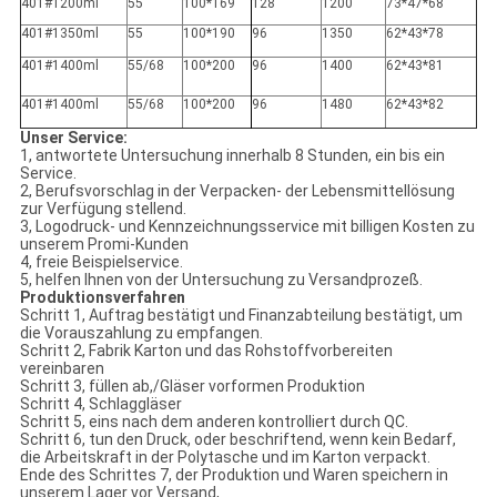
401#1200ml
55
100*169
128
1200
73*47*68
401#1350ml
55
100*190
96
1350
62*43*78
401#1400ml
55/68
100*200
96
1400
62*43*81
401#1400ml
55/68
100*200
96
1480
62*43*82
Unser Service:
1, antwortete Untersuchung innerhalb 8 Stunden, ein bis ein
Service.
2, Berufsvorschlag in der Verpacken- der Lebensmittellösung
zur Verfügung stellend.
3, Logodruck- und Kennzeichnungsservice mit billigen Kosten zu
unserem Promi-Kunden
4, freie Beispielservice.
5, helfen Ihnen von der Untersuchung zu Versandprozeß.
Produktionsverfahren
Schritt 1, Auftrag bestätigt und Finanzabteilung bestätigt, um
die Vorauszahlung zu empfangen.
Schritt 2, Fabrik Karton und das Rohstoffvorbereiten
vereinbaren
Schritt 3, füllen ab,/Gläser vorformen Produktion
Schritt 4, Schlaggläser
Schritt 5, eins nach dem anderen kontrolliert durch QC.
Schritt 6, tun den Druck, oder beschriftend, wenn kein Bedarf,
die Arbeitskraft in der Polytasche und im Karton verpackt.
Ende des Schrittes 7, der Produktion und Waren speichern in
unserem Lager vor Versand,