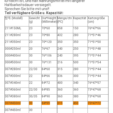
luftdicht ist, und hält Nahrungsmittel mit längerer
Haltbarkeitsdauer versiegelt.
Sprechen Sie bitte mit uns!!
Teil verfügbare Größe u. Kapazität:
型号 (Modell)
Gewicht
Dia*Height
Menge/ctn
Kapazität
Kartongröße
(g)
(Millimeter)
(PC)
(cm)
211#150ML
23
70*60
858
150
76*47*66
211#280ml
23
70*80
432
280
71*51*46
211#350ml
23
70*120
350
350
71*51*50
300#250ml
20
76*67
240
250
71*51*48
300#400ml
30
76*106
240
395
71*51*44
300#500ml
30
76*131
216
500
71*51*54
307#280ml
22/30
84*60
315
280
71*51*44
307#300ml
22
84*66
336
300
71*51*44
307#340ml
22
84*72
400
340
76*47*57
307#360ml
22/30
84*85
360
360
73*47*68
307#380ml
30/35
84*90
360
380
73*47*68
307#450ml
30
84*99
315
450
75*47*72
307#450ml
30