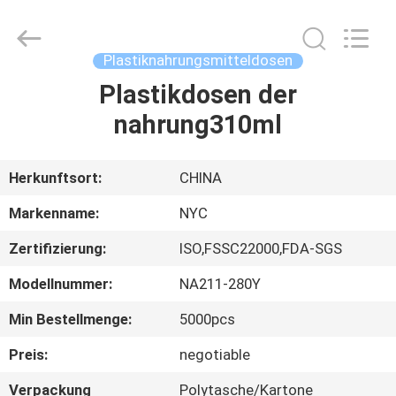
Newyichen
Packaging
Products
Co.,Ltd..
All
Plastiknahrungsmitteldosen
Rights
Reserved.
Developed
Plastikdosen der
HAUS
by
ECER
nahrung310ml
PRODUKTE
Herkunftsort:
CHINA
ÜBER
Markenname:
NYC
UNS
Zertifizierung:
ISO,FSSC22000,FDA-SGS
Modellnummer:
NA211-280Y
FABRIK-
AUSFLUG
Min Bestellmenge:
5000pcs
Preis:
negotiable
QUALITÄTSKONTROLLE
Verpackung
Polytasche/Kartone