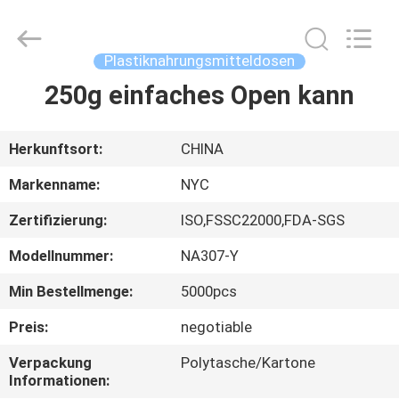
Newyichen
Packaging
Products
Co.,Ltd..
All
Plastiknahrungsmitteldosen
Rights
Reserved.
Developed
250g einfaches Open kann
HAUS
by
ECER
PRODUKTE
Herkunftsort:
CHINA
Markenname:
NYC
ÜBER
Zertifizierung:
ISO,FSSC22000,FDA-SGS
UNS
Modellnummer:
NA307-Y
FABRIK-
Min Bestellmenge:
5000pcs
AUSFLUG
Preis:
negotiable
Verpackung
Polytasche/Kartone
QUALITÄTSKONTROLLE
Informationen: