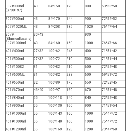
307#800ml
43
84*158
120
800
63*50*50
(SP00197)
307#900ml
43
84*170
144
900
72*52*52
307#1020ML
43
84*208
135
1020
76*47*64
307#
30/43
930
(Blumenflasche)
307#1000ml
43
84*160
160
1000
76*47*66
401#400ml
27/32
100*62
245
400
71*51*42
401#500ml
27/32
100*72
210
500
71*51*44
401#10082
31
100*82
210
600
72*52*48
401#600ML
31
100*82
288
600
69*51*72
401#650ml
32
100*89
175
650
72*52*45
401#670ml
43/40
100*97
160
670
71*51*48
401#840ml
55
100*118
140
840
72*52*48
401#900ml
55
100*130
160
900
71*51*54
401#1000ml
55
100*143
160
1000
75*47*72
401#1000ml
55
100*140
160
1000
75*47*72
401#1200ml
55
100*169
128
1200
73*47*68