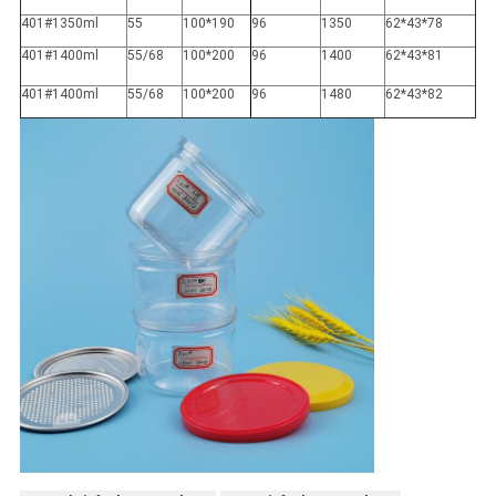
401#1350ml
55
100*190
96
1350
62*43*78
401#1400ml
55/68
100*200
96
1400
62*43*81
401#1400ml
55/68
100*200
96
1480
62*43*82