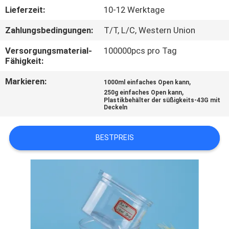
Lieferzeit:
10-12 Werktage
TRETEN
Zahlungsbedingungen:
T/T, L/C, Western Union
SIE
Versorgungsmaterial-
100000pcs pro Tag
MIT
Fähigkeit:
UNS
Markieren:
,
1000ml einfaches Open kann
IN
,
250g einfaches Open kann
Plastikbehälter der süßigkeits-43G mit
VERBINDUNG
Deckeln
BESTPREIS
NACHRICHTEN
FÄLLE
SITEMAP