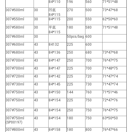
84*110
196
560
71*51*48
307#500ml
30
凹底
270
500
73*47*68
84*115
307#550ml
30
84*115
200
550
62*50*60
307#580ml
30
平底
180
580
71*51*48
84*115
307#600ml
30
50pcs/bag
600
307#600ml
43
84132
225
600
307#680ml
43
84*136
250
680
73*47*68
307#700ml
43
84*147
250
700
76*47*75
307#700ml
43
84*147
225
700
71*48*75
307#720ml
43
84*142
225
720
71*47*74
307#730ml
43
84*145
225
730
71*47*74
307#750ml
43
84*150
144
760
71*51*46
307#750ml
43
84*154
225
750
72*47*76
307#750ml
43
84*154
250
750
76*47*75
307#750ml
43
84*154
180
750
63*50*50
(SP00197)
307#800ml
43
84*158
180
800
76*47*66