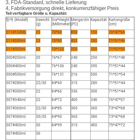
3, FDA-Standard, schnelle Lieferung
4, Fabrikversorgung direkt, konkurrenzfähiger Preis
Teil verfügbare Größe u. Kapazität:
型号 (Modell)
Gewicht
Dia*Height
Menge/ctn
Kapazität
Kartongröße
(g)
(Millimeter)
(PC)
(cm)
211#150ML
23
70*60
858
150
76*47*66
211#280ml
23
70*80
432
280
71*51*46
211#350ml
23
70*120
350
350
71*51*50
300#250ml
20
76*67
240
250
71*51*48
300#400ml
30
76*106
240
395
71*51*44
300#500ml
30
76*131
216
500
71*51*54
307#280ml
22/30
84*60
315
280
71*51*44
307#300ml
22
84*66
336
300
71*51*44
307#340ml
22
84*72
400
340
76*47*57
307#360ml
22/30
84*85
360
360
73*47*68
307#380ml
30/35
84*90
360
380
73*47*68
307#450ml
30
84*99
315
450
75*47*72
307#450ml
30