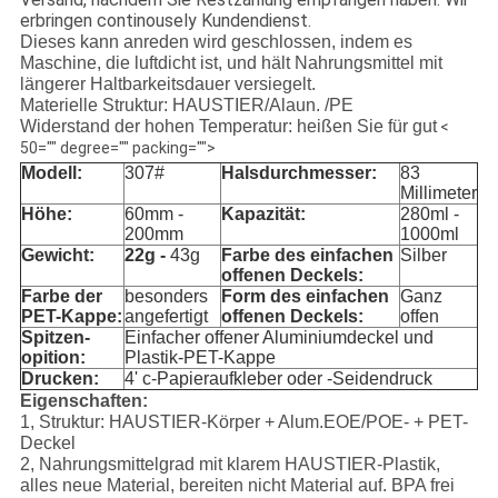
erbringen continousely Kundendienst.
Dieses kann anreden wird geschlossen, indem es
Maschine, die luftdicht ist, und hält Nahrungsmittel mit
längerer Haltbarkeitsdauer versiegelt.
Materielle Struktur: HAUSTIER/Alaun. /PE
Widerstand der hohen Temperatur: heißen Sie für gut
<
50="" degree="" packing="">
Modell:
307#
Halsdurchmesser:
83
Millimeter
Höhe:
60mm -
Kapazität:
280ml -
200mm
1000ml
Gewicht:
22g -
43g
Farbe des einfachen
Silber
offenen Deckels:
Farbe der
besonders
Form des einfachen
Ganz
PET-Kappe:
angefertigt
offenen Deckels:
offen
Spitzen-
Einfacher offener Aluminiumdeckel und
opition:
Plastik-PET-Kappe
Drucken:
4' c-Papieraufkleber oder -Seidendruck
Eigenschaften:
1, Struktur: HAUSTIER-Körper + Alum.EOE/POE- + PET-
Deckel
2, Nahrungsmittelgrad mit klarem HAUSTIER-Plastik,
alles neue Material, bereiten nicht Material auf. BPA frei