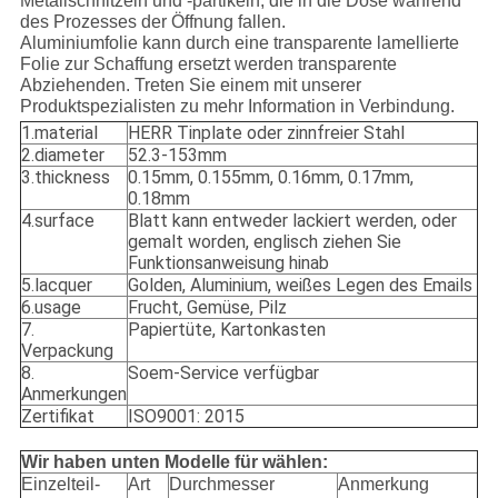
Metallschnitzeln und -partikeln, die in die Dose während
des Prozesses der Öffnung fallen.
Aluminiumfolie kann durch eine transparente lamellierte
Folie zur Schaffung ersetzt werden transparente
Abziehenden. Treten Sie einem mit unserer
Produktspezialisten zu mehr Information in Verbindung.
1.material
HERR Tinplate oder zinnfreier Stahl
2.diameter
52.3-153mm
3.thickness
0.15mm, 0.155mm, 0.16mm, 0.17mm,
0.18mm
4.surface
Blatt kann entweder lackiert werden, oder
gemalt worden, englisch ziehen Sie
Funktionsanweisung hinab
5.lacquer
Golden, Aluminium, weißes Legen des Emails
6.usage
Frucht, Gemüse, Pilz
7.
Papiertüte, Kartonkasten
Verpackung
8.
Soem-Service verfügbar
Anmerkungen
Zertifikat
ISO9001: 2015
Wir haben unten Modelle für wählen:
Einzelteil-
Art
Durchmesser
Anmerkung