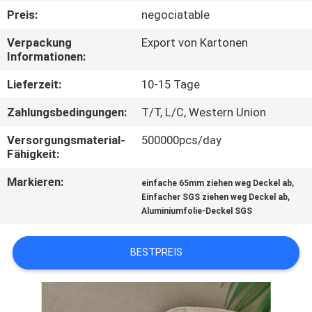
Preis:
negociatable
TRETEN
Verpackung
Export von Kartonen
SIE
Informationen:
MIT
Lieferzeit:
10-15 Tage
UNS
Zahlungsbedingungen:
T/T, L/C, Western Union
IN
Versorgungsmaterial-
500000pcs/day
VERBINDUNG
Fähigkeit:
Markieren:
,
einfache 65mm ziehen weg Deckel ab
NACHRICHTEN
,
Einfacher SGS ziehen weg Deckel ab
Aluminiumfolie-Deckel SGS
FÄLLE
BESTPREIS
SITEMAP