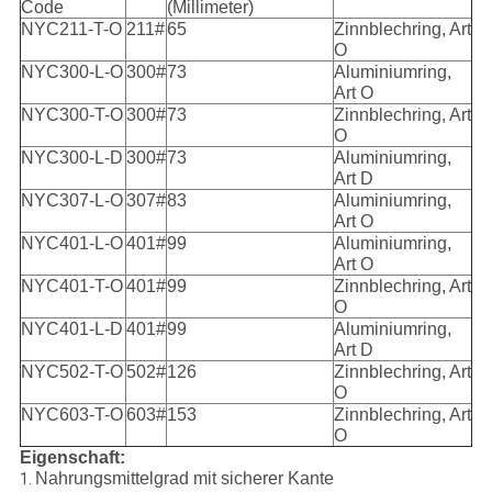
Code
(Millimeter)
NYC211-T-O
211#
65
Zinnblechring, Art
O
NYC300-L-O
300#
73
Aluminiumring,
Art O
NYC300-T-O
300#
73
Zinnblechring, Art
O
NYC300-L-D
300#
73
Aluminiumring,
Art D
NYC307-L-O
307#
83
Aluminiumring,
Art O
NYC401-L-O
401#
99
Aluminiumring,
Art O
NYC401-T-O
401#
99
Zinnblechring, Art
O
NYC401-L-D
401#
99
Aluminiumring,
Art D
NYC502-T-O
502#
126
Zinnblechring, Art
O
NYC603-T-O
603#
153
Zinnblechring, Art
O
Eigenschaft:
Nahrungsmittelgrad mit sicherer Kante
1.