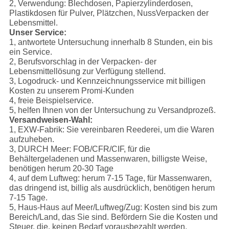
2, Verwendung: Blechdosen, Papierzylinderdosen,
Plastikdosen für Pulver, Plätzchen, NussVerpacken der
Lebensmittel.
Unser Service:
1, antwortete Untersuchung innerhalb 8 Stunden, ein bis
ein Service.
2, Berufsvorschlag in der Verpacken- der
Lebensmittellösung zur Verfügung stellend.
3, Logodruck- und Kennzeichnungsservice mit billigen
Kosten zu unserem Promi-Kunden
4, freie Beispielservice.
5, helfen Ihnen von der Untersuchung zu Versandprozeß.
Versandweisen-Wahl:
1, EXW-Fabrik: Sie vereinbaren Reederei, um die Waren
aufzuheben.
3, DURCH Meer: FOB/CFR/CIF, für die
Behältergeladenen und Massenwaren, billigste Weise,
benötigen herum 20-30 Tage
4, auf dem Luftweg: herum 7-15 Tage, für Massenwaren,
das dringend ist, billig als ausdrücklich, benötigen herum
7-15 Tage.
5, Haus-Haus auf Meer/Luftweg/Zug: Kosten sind bis zum
Bereich/Land, das Sie sind. Befördern Sie die Kosten und
Steuer, die, keinen Bedarf vorausbezahlt werden,