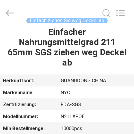
Products
Co.,Ltd..
All
Rights
Reserved.
Einfach ziehen Sie weg Deckel ab
Developed
by
Einfacher
HAUS
ECER
Nahrungsmittelgrad 211
PRODUKTE
65mm SGS ziehen weg Deckel
ab
ÜBER
UNS
Herkunftsort:
GUANGDONG CHINA
Markenname:
NYC
FABRIK-
Zertifizierung:
FDA-SGS
AUSFLUG
Modellnummer:
N211#POE
QUALITÄTSKONTROLLE
Min Bestellmenge:
10000pcs