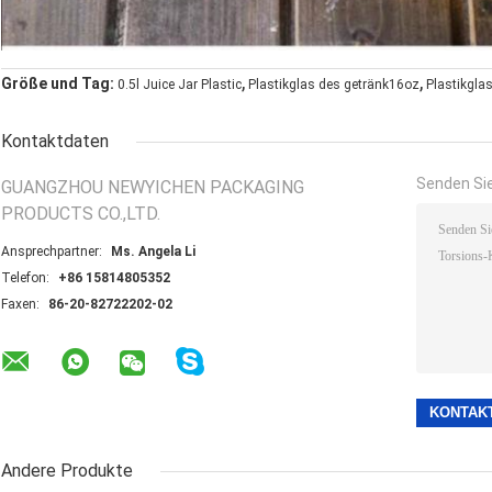
,
,
Größe und Tag:
0.5l Juice Jar Plastic
Plastikglas des getränk16oz
Plastikgla
Kontaktdaten
Senden Sie
GUANGZHOU NEWYICHEN PACKAGING
PRODUCTS CO.,LTD.
Ansprechpartner:
Ms. Angela Li
Telefon:
+86 15814805352
Faxen:
86-20-82722202-02
Andere Produkte