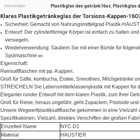
Plastikglas des getränk16oz
Plastikglas 
Hervorheben:
,
Klares Plastikgetränkeglas der Torsions-Kappen-16OZ
Sicherheit: Gemacht von Nahrungsmittelgrad Plastik-HAUSTI
Entwurf: Der zylinderförmige Körper ist einfach zu halten und
versiegeln.
Wiederverwendung: Säubern Sie mit einer Bürste für folgende
Spülmaschine
ein.
Eigenschaft:
Reinsaftflaschen mit pp.-Kappen.
Groß für Säfte, kombucha, Eistee, Smoothies, Milchgetränke u
STREICHELN Sie Lebensmittelklassenplastik mit Kappen für d
Eleganter runder Entwurf mit dem klaren Plastik, zum Ihrer Get
Groß für Reise, heraus ungefähr, geht Zupacken, Poolside und
Unsere Wegwerfplastiksaftflasche gekommen in eine Vielzahl v
Spezifikationen, Vielzahl, direktes Verschiffen der großen Fabr
Einzelteil-Name
NYC-D1
Material
HAUSTIER