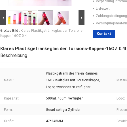
Verpackung Informa
Lieferzeit:
Zahlungsbedingung
Versorgungsmaterial
Großes Bild :
Klares Plastikgetränkeglas der Torsions-
Kontakt
Kappen-16OZ 0.4l
Klares Plastikgetränkeglas der Torsions-Kappen-16OZ 0.4l
Beschreibung
Plastikgetränk des freien Raumes
NAME:
16OZ/Saftglas mit Torsionskappe,
Materia
Logogewohnheiten verfügbar
Kapazität:
500ml. 400ml verfügbar
Logo:
Form:
Gerad-seitiger Zylinder
Proben
Größe:
47*245MM
Gewich