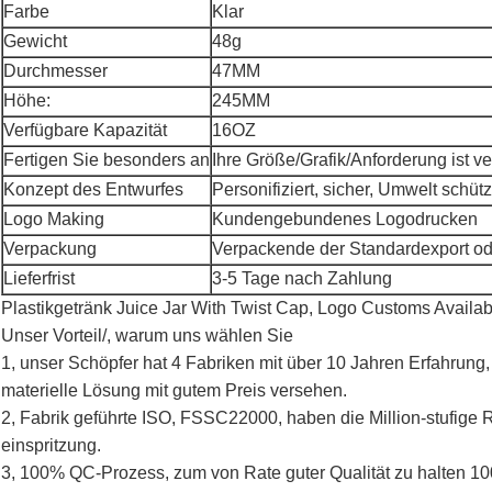
Farbe
Klar
Gewicht
48g
Durchmesser
47MM
Höhe:
245MM
Verfügbare Kapazität
16OZ
Fertigen Sie besonders an
Ihre Größe/Grafik/Anforderung ist v
Konzept des Entwurfes
Personifiziert, sicher, Umwelt schü
Logo Making
Kundengebundenes Logodrucken
Verpackung
Verpackende der Standardexport od
Lieferfrist
3-5 Tage nach Zahlung
Plastikgetränk Juice Jar With Twist Cap, Logo Customs Avail
Unser Vorteil/, warum uns wählen Sie
1, unser Schöpfer hat 4 Fabriken mit über 10 Jahren Erfahrun
materielle Lösung mit gutem Preis versehen.
2, Fabrik geführte ISO, FSSC22000, haben die Million-stufige 
einspritzung.
3, 100% QC-Prozess, zum von Rate guter Qualität zu halten 1