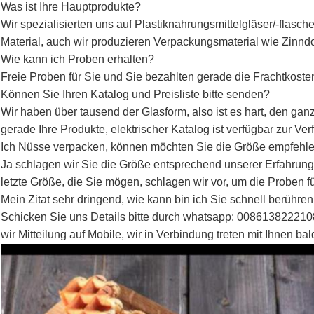
Was ist Ihre Hauptprodukte?
Wir spezialisierten uns auf Plastiknahrungsmittelgläser/-flasc
Material, auch wir produzieren Verpackungsmaterial wie Zinn
Wie kann ich Proben erhalten?
Freie Proben für Sie und Sie bezahlten gerade die Frachtkoste
Können Sie Ihren Katalog und Preisliste bitte senden?
Wir haben über tausend der Glasform, also ist es hart, den ganz
gerade Ihre Produkte, elektrischer Katalog ist verfügbar zur Ver
Ich Nüsse verpacken, können möchten Sie die Größe empfehl
Ja schlagen wir Sie die Größe entsprechend unserer Erfahrung v
letzte Größe, die Sie mögen, schlagen wir vor, um die Proben
Mein Zitat sehr dringend, wie kann bin ich Sie schnell berühren
Schicken Sie uns Details bitte durch whatsapp: 0086138222
wir Mitteilung auf Mobile, wir in Verbindung treten mit Ihnen bald