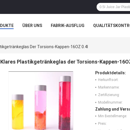
ODUKTE
ÜBER UNS
FABRIK-AUSFLUG
QUALITÄTSKONTR
N
FÄLLE
stikgetränkeglas Der Torsions-Kappen-16OZ 0.4l
Klares Plastikgetränkeglas der Torsions-Kappen-16OZ
Produktdetails:
Herkunftsort:
Markenname:
Zertifizierung:
Modellnummer:
Zahlung und Vers
Min Bestellmenge:
Preis: