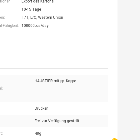
tionen:
Export des Kartons
10-15 Tage
en:
T/T, L/C, Western Union
-Fähigkeit:
100000pcs/day
HAUSTIER mit pp.-Kappe
l:
Drucken
:
Frei zur Verfügung gestellt
t:
48g