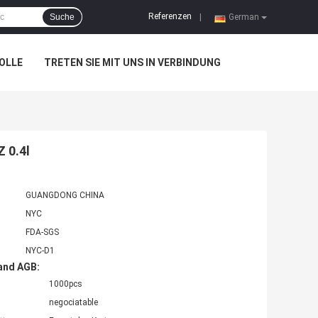
Referenzen
Suche
|
German
OLLE
TRETEN SIE MIT UNS IN VERBINDUNG
 0.4l
GUANGDONG CHINA
NYC
FDA-SGS
NYC-D1
and AGB:
1000pcs
negociatable