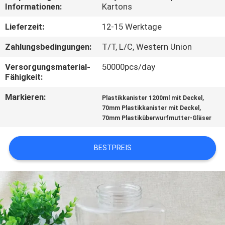
Informationen:
Kartons
TRETEN
Lieferzeit:
12-15 Werktage
SIE
Zahlungsbedingungen:
T/T, L/C, Western Union
MIT
Versorgungsmaterial-
50000pcs/day
UNS
Fähigkeit:
IN
Markieren:
,
Plastikkanister 1200ml mit Deckel
VERBINDUNG
,
70mm Plastikkanister mit Deckel
70mm Plastiküberwurfmutter-Gläser
NACHRICHTEN
BESTPREIS
FÄLLE
SITEMAP