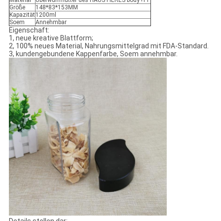
Material
Überwurfmutter des HAUSTIERES body+PP
Größe
148*83*153MM
Kapazität
1200ml
Soem
Annehmbar
Eigenschaft:
1, neue kreative Blattform;
2, 100% neues Material, Nahrungsmittelgrad mit FDA-Standard.
3, kundengebundene Kappenfarbe, Soem annehmbar.