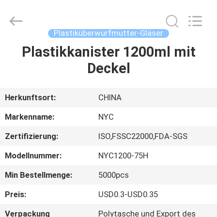
Packaging
Products
Co.,Ltd..
All
Rights
Plastiküberwurfmutter-Gläser
Reserved.
Developed
by
Plastikkanister 1200ml mit
HAUS
ECER
Deckel
PRODUKTE
Herkunftsort:
CHINA
ÜBER
Markenname:
NYC
UNS
Zertifizierung:
ISO,FSSC22000,FDA-SGS
Modellnummer:
NYC1200-75H
FABRIK-
AUSFLUG
Min Bestellmenge:
5000pcs
Preis:
USD0.3-USD0.35
QUALITÄTSKONTROLLE
Verpackung
Polytasche und Export des