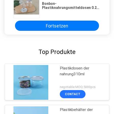
Bonbon-
Plastiknahrungsmitteldosen 0.2L
Bpa freie Rundmutter-10.5G
Fortsetzen
Top Produkte
Plastikdosen der
nahrung310ml
negotiable MOQ:5000pcs
CONTACT
Plastikbehälter der