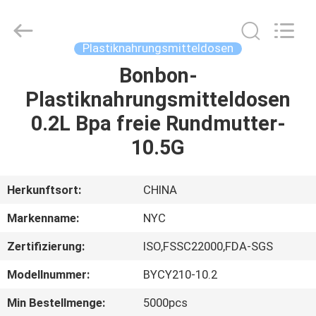
Newyichen
Packaging
Products
Co.,Ltd..
All
Plastiknahrungsmitteldosen
Rights
Reserved.
Developed
Bonbon-
HAUS
by
ECER
Plastiknahrungsmitteldosen
PRODUKTE
0.2L Bpa freie Rundmutter-
10.5G
ÜBER
UNS
Herkunftsort:
CHINA
Markenname:
NYC
FABRIK-
Zertifizierung:
ISO,FSSC22000,FDA-SGS
AUSFLUG
Modellnummer:
BYCY210-10.2
QUALITÄTSKONTROLLE
Min Bestellmenge:
5000pcs