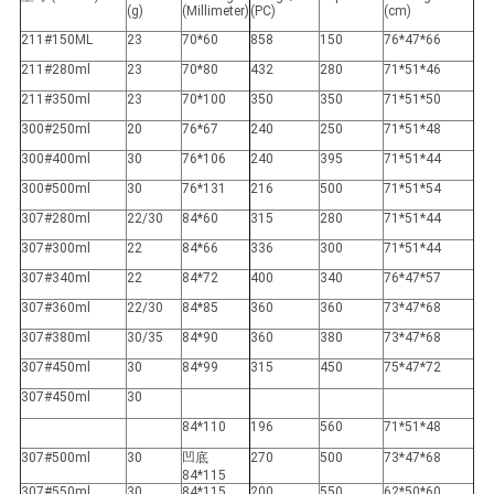
(g)
(Millimeter)
(PC)
(cm)
211#150ML
23
70*60
858
150
76*47*66
211#280ml
23
70*80
432
280
71*51*46
211#350ml
23
70*100
350
350
71*51*50
300#250ml
20
76*67
240
250
71*51*48
300#400ml
30
76*106
240
395
71*51*44
300#500ml
30
76*131
216
500
71*51*54
307#280ml
22/30
84*60
315
280
71*51*44
307#300ml
22
84*66
336
300
71*51*44
307#340ml
22
84*72
400
340
76*47*57
307#360ml
22/30
84*85
360
360
73*47*68
307#380ml
30/35
84*90
360
380
73*47*68
307#450ml
30
84*99
315
450
75*47*72
307#450ml
30
84*110
196
560
71*51*48
307#500ml
30
凹底
270
500
73*47*68
84*115
307#550ml
30
84*115
200
550
62*50*60