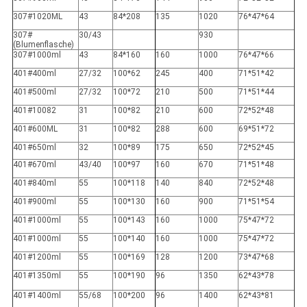
307#1020ML
43
84*208
135
1020
76*47*64
307#
30/43
930
(Blumenflasche)
307#1000ml
43
84*160
160
1000
76*47*66
401#400ml
27/32
100*62
245
400
71*51*42
401#500ml
27/32
100*72
210
500
71*51*44
401#10082
31
100*82
210
600
72*52*48
401#600ML
31
100*82
288
600
69*51*72
401#650ml
32
100*89
175
650
72*52*45
401#670ml
43/40
100*97
160
670
71*51*48
401#840ml
55
100*118
140
840
72*52*48
401#900ml
55
100*130
160
900
71*51*54
401#1000ml
55
100*143
160
1000
75*47*72
401#1000ml
55
100*140
160
1000
75*47*72
401#1200ml
55
100*169
128
1200
73*47*68
401#1350ml
55
100*190
96
1350
62*43*78
401#1400ml
55/68
100*200
96
1400
62*43*81