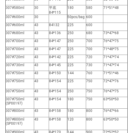
307#580ml
30
平底
180
580
71*51*48
84*115
307#600ml
30
50pcs/bag
600
307#600ml
43
84132
225
600
307#680ml
43
84*136
250
680
73*47*68
307#700ml
43
84*147
250
700
76*47*75
307#700ml
43
84*147
225
700
71*48*75
307#720ml
43
84*142
225
720
71*47*74
307#730ml
43
84*145
225
730
71*47*74
307#750ml
43
84*150
144
760
71*51*46
307#750ml
43
84*154
225
750
72*47*76
307#750ml
43
84*154
250
750
76*47*75
307#750ml
43
84*154
180
750
63*50*50
(SP00197)
307#800ml
43
84*158
180
800
76*47*66
307#800ml
43
84*158
120
800
63*50*50
(SP00197)
307#900ml
43
84*170
144
900
72*52*52