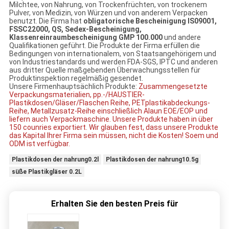
Milchtee, von Nahrung, von Trockenfrüchten, von trockenem
Pulver, von Medizin, von Würzen und von anderem Verpacken
benutzt. Die Firma hat
obligatorische Bescheinigung IS09001,
FSSC22000, QS, Sedex-Bescheinigung,
Klassenreinraumbescheinigung GMP 100.000
und andere
Qualifikationen geführt. Die Produkte der Firma erfüllen die
Bedingungen von internationalem, von Staatsangehörigem und
von Industriestandards und werden FDA-SGS, IPTC und anderen
aus dritter Quelle maßgebenden Überwachungsstellen für
Produktinspektion regelmäßig gesendet.
Unsere Firmenhauptsächlich Produkte:
Zusammengesetzte
Verpackungsmaterialien, pp.-/HAUSTIER-
Plastikdosen/Gläser/Flaschen Reihe, PETplastikabdeckungs-
Reihe, Metallzusatz-Reihe einschließlich Alaun EOE/EOP und
liefern auch Verpackmaschine. Unsere Produkte haben in über
150 counries exportiert. Wir glauben fest, dass unsere Produkte
das Kapital Ihrer Firma sein müssen, nicht die Kosten! Soem und
ODM ist verfügbar.
Plastikdosen der nahrung0.2l
Plastikdosen der nahrung10.5g
süße Plastikgläser 0.2L
Erhalten Sie den besten Preis für