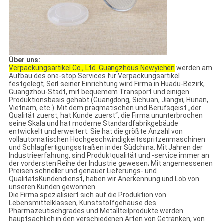
Über uns:
Verpackungsartikel Co., Ltd. Guangzhous Newyichen
werden am
Aufbau des one-stop Services für Verpackungsartikel
festgelegt; Seit seiner Einrichtung wird Firma in Huadu-Bezirk,
Guangzhou-Stadt, mit bequemem Transport und einigen
Produktionsbasis gehabt (Guangdong, Sichuan, Jiangxi, Hunan,
Vietnam, etc.). Mit dem pragmatischen und Berufsgeist „der
Qualität zuerst, hat Kunde zuerst“, die Firma ununterbrochen
seine Skala und hat moderne Standardfabrikgebäude
entwickelt und erweitert. Sie hat die größte Anzahl von
vollautomatischen Hochgeschwindigkeitsspritzenmaschinen
und Schlagfertigungsstraßen in der Südchina. Mit Jahren der
Industrieerfahrung, sind Produktqualität und -service immer an
der vordersten Reihe der Industrie gewesen; Mit angemessenen
Preisen schneller und genauer Lieferungs- und
QualitätsKundendienst, haben wir Anerkennung und Lob von
unseren Kunden gewonnen.
Die Firma spezialisiert sich auf die Produktion von
Lebensmittelklassen, Kunststoffgehäuse des
Pharmazeutischgrades und Metallteilprodukte werden
hauptsächlich in den verschiedenen Arten von Getränken, von