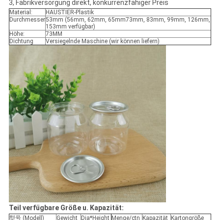
3, Fabrikversorgung direkt, konkurrenzfähiger Preis
Material:
HAUSTIER-Plastik
Durchmesser
53mm (56mm, 62mm, 65mm73mm, 83mm, 99mm, 126mm,
153mm verfügbar)
Höhe:
73MM
Dichtung
Versiegelnde Maschine (wir können liefern)
Teil verfügbare Größe u. Kapazität:
型号 (Modell)
Gewicht
Dia*Height
Menge/ctn
Kapazität
Kartongröße