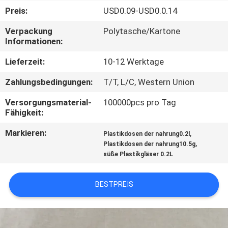
Preis:
USD0.09-USD0.0.14
TRETEN
Verpackung
Polytasche/Kartone
SIE
Informationen:
MIT
Lieferzeit:
10-12 Werktage
UNS
Zahlungsbedingungen:
T/T, L/C, Western Union
IN
Versorgungsmaterial-
100000pcs pro Tag
VERBINDUNG
Fähigkeit:
Markieren:
,
Plastikdosen der nahrung0.2l
NACHRICHTEN
,
Plastikdosen der nahrung10.5g
süße Plastikgläser 0.2L
FÄLLE
BESTPREIS
SITEMAP