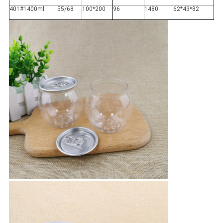
401#1400ml
55/68
100*200
96
1480
62*43*82