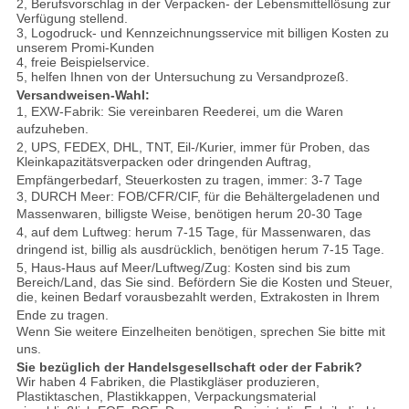
2, Berufsvorschlag in der Verpacken- der Lebensmittellösung zur
Verfügung stellend.
3, Logodruck- und Kennzeichnungsservice mit billigen Kosten zu
unserem Promi-Kunden
4, freie Beispielservice.
5, helfen Ihnen von der Untersuchung zu Versandprozeß.
Versandweisen-Wahl:
1, EXW-Fabrik: Sie vereinbaren Reederei, um die Waren
aufzuheben.
2, UPS, FEDEX, DHL, TNT, Eil-/Kurier, immer für Proben, das
Kleinkapazitätsverpacken oder dringenden Auftrag,
Empfängerbedarf, Steuerkosten zu tragen, immer: 3-7 Tage
3, DURCH Meer: FOB/CFR/CIF, für die Behältergeladenen und
Massenwaren, billigste Weise, benötigen herum 20-30 Tage
4, auf dem Luftweg: herum 7-15 Tage, für Massenwaren, das
dringend ist, billig als ausdrücklich, benötigen herum 7-15 Tage.
5, Haus-Haus auf Meer/Luftweg/Zug: Kosten sind bis zum
Bereich/Land, das Sie sind. Befördern Sie die Kosten und Steuer,
die, keinen Bedarf vorausbezahlt werden, Extrakosten in Ihrem
Ende zu tragen.
Wenn Sie weitere Einzelheiten benötigen, sprechen Sie bitte mit
uns.
Sie bezüglich der Handelsgesellschaft oder der Fabrik?
Wir haben 4 Fabriken, die Plastikgläser produzieren,
Plastiktaschen, Plastikkappen, Verpackungsmaterial