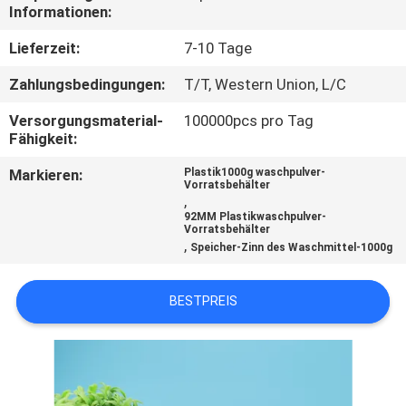
Informationen:
TRETEN
Lieferzeit:
7-10 Tage
SIE
Zahlungsbedingungen:
T/T, Western Union, L/C
MIT
Versorgungsmaterial-
100000pcs pro Tag
UNS
Fähigkeit:
IN
Markieren:
Plastik1000g waschpulver-
Vorratsbehälter
VERBINDUNG
,
92MM Plastikwaschpulver-
Vorratsbehälter
,
NACHRICHTEN
Speicher-Zinn des Waschmittel-1000g
BESTPREIS
FÄLLE
SITEMAP