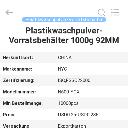
Packaging
Products
Co.,Ltd..
All
Rights
Plastikwaschpulver-Vorratsbehälter
Reserved.
Developed
Plastikwaschpulver-
HAUS
by
ECER
Vorratsbehälter 1000g 92MM
PRODUKTE
Herkunftsort:
CHINA
ÜBER
Markenname:
NYC
UNS
Zertifizierung:
ISO,FSSC22000
Modellnummer:
N600-YCX
FABRIK-
AUSFLUG
Min Bestellmenge:
10000pcs
Preis:
USD0.25-USD0.286
QUALITÄTSKONTROLLE
Verpackung
Exportkarton