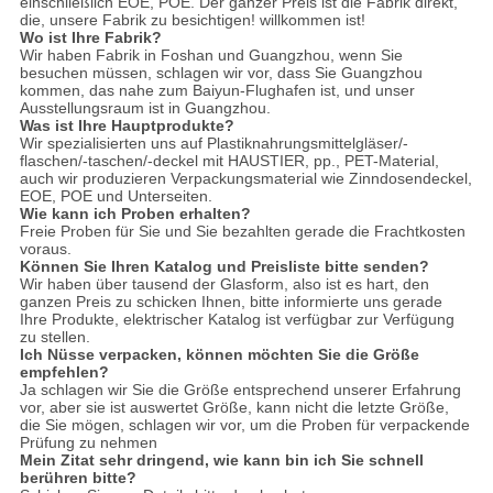
einschließlich EOE, POE. Der ganzer Preis ist die Fabrik direkt,
die, unsere Fabrik zu besichtigen! willkommen ist!
Wo ist Ihre Fabrik?
Wir haben Fabrik in Foshan und Guangzhou, wenn Sie
besuchen müssen, schlagen wir vor, dass Sie Guangzhou
kommen, das nahe zum Baiyun-Flughafen ist, und unser
Ausstellungsraum ist in Guangzhou.
Was ist Ihre Hauptprodukte?
Wir spezialisierten uns auf Plastiknahrungsmittelgläser/-
flaschen/-taschen/-deckel mit HAUSTIER, pp., PET-Material,
auch wir produzieren Verpackungsmaterial wie Zinndosendeckel,
EOE, POE und Unterseiten.
Wie kann ich Proben erhalten?
Freie Proben für Sie und Sie bezahlten gerade die Frachtkosten
voraus.
Können Sie Ihren Katalog und Preisliste bitte senden?
Wir haben über tausend der Glasform, also ist es hart, den
ganzen Preis zu schicken Ihnen, bitte informierte uns gerade
Ihre Produkte, elektrischer Katalog ist verfügbar zur Verfügung
zu stellen.
Ich Nüsse verpacken, können möchten Sie die Größe
empfehlen?
Ja schlagen wir Sie die Größe entsprechend unserer Erfahrung
vor, aber sie ist auswertet Größe, kann nicht die letzte Größe,
die Sie mögen, schlagen wir vor, um die Proben für verpackende
Prüfung zu nehmen
Mein Zitat sehr dringend, wie kann bin ich Sie schnell
berühren bitte?