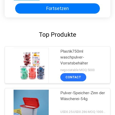
Fortsetzen
Top Produkte
Plastik750ml
waschpulver-
Vorratsbehälter
negociatable MOQ:5000
CONTACT
Pulver-Speicher-Zinn der
Wäscherei-54g
USD0.25-USD0.286 MOQ:10000pcs