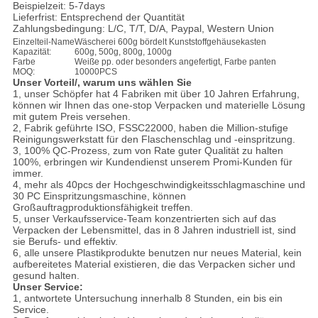
Beispielzeit: 5-7days
Lieferfrist: Entsprechend der Quantität
Zahlungsbedingung: L/C, T/T, D/A, Paypal, Western Union
Einzelteil-Name
Wäscherei 600g bördelt Kunststoffgehäusekasten
Kapazität:
600g, 500g, 800g, 1000g
Farbe
Weiße pp. oder besonders angefertigt, Farbe panten
MOQ:
10000PCS
Unser Vorteil/, warum uns wählen Sie
1, unser Schöpfer hat 4 Fabriken mit über 10 Jahren Erfahrung,
können wir Ihnen das one-stop Verpacken und materielle Lösung
mit gutem Preis versehen.
2, Fabrik geführte ISO, FSSC22000, haben die Million-stufige
Reinigungswerkstatt für den Flaschenschlag und -einspritzung.
3, 100% QC-Prozess, zum von Rate guter Qualität zu halten
100%, erbringen wir Kundendienst unserem Promi-Kunden für
immer.
4, mehr als 40pcs der Hochgeschwindigkeitsschlagmaschine und
30 PC Einspritzungsmaschine, können
Großauftragproduktionsfähigkeit treffen.
5, unser Verkaufsservice-Team konzentrierten sich auf das
Verpacken der Lebensmittel, das in 8 Jahren industriell ist, sind
sie Berufs- und effektiv.
6, alle unsere Plastikprodukte benutzen nur neues Material, kein
aufbereitetes Material existieren, die das Verpacken sicher und
gesund halten.
Unser Service:
1, antwortete Untersuchung innerhalb 8 Stunden, ein bis ein
Service.